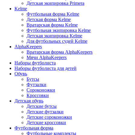
Детская экипировка Primera
Kelme
Футбольная форма Kelme
Детская форма Kelme
Вратарская форма Kelme
Футбольная экипировка Kelme
Детская экипировка Kelme
Для футбольных судей Kelme
AlphaKeepers
Вратарская форма AlphaKeepers
Мячи AlphaKeepers
Наборы футболиста
Наборы футболиста для детей
Обувь
Бутсы
Футзалки
Сороконожки
Кроссовки
Детская обувь
Детские бутсы
Детские футзалки
Детские сороконожки
Детские кроссовки
Футбольная форма
Футбольные комплекты