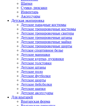
Шапки
Сумки, рюкзаки
Инвентарь
Аксессуары
Детская экипировка
Детские парадные костюмы
Детские тренировочные костюмы
Детские тренировочные свитера
Детские тренировочные штаны
Детские тренировочные майки
Детские тренировочные шорты
Детское спортивное белье
Детские манишки
Детские куртки, пуховики
Детские толстовки
Детские штаны
Детские поло
Детские футболки
Детские шорты
Детские бейсболки
Детские шапки
Детские аксессуары
Для вратарей
Вратарская форма
Вратарские перчатки