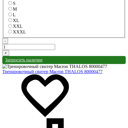
S
M
L
XL
XXL
XXXL
-
+
Запросить наличие
Тренировочный свитер Macron THALOS 80000477