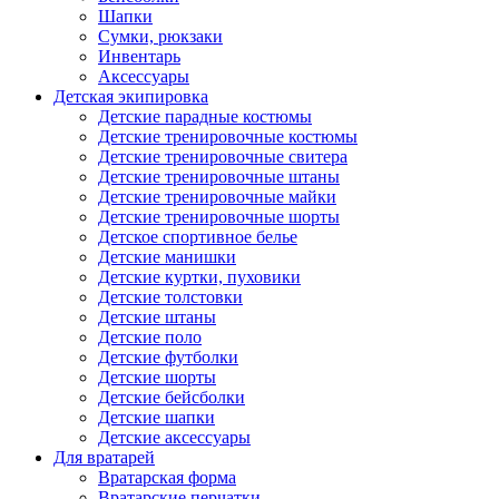
Шапки
Сумки, рюкзаки
Инвентарь
Аксессуары
Детская экипировка
Детские парадные костюмы
Детские тренировочные костюмы
Детские тренировочные свитера
Детские тренировочные штаны
Детские тренировочные майки
Детские тренировочные шорты
Детское спортивное белье
Детские манишки
Детские куртки, пуховики
Детские толстовки
Детские штаны
Детские поло
Детские футболки
Детские шорты
Детские бейсболки
Детские шапки
Детские аксессуары
Для вратарей
Вратарская форма
Вратарские перчатки