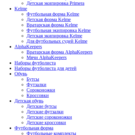
Детская экипировка Primera
Kelme
Футбольная форма Kelme
Детская форма Kelme
Вратарская форма Kelme
Футбольная экипировка Kelme
Детская экипировка Kelme
Для футбольных судей Kelme
AlphaKeepers
Вратарская форма AlphaKeepers
Мячи AlphaKeepers
Наборы футболиста
Наборы футболиста для детей
Обувь
Бутсы
Футзалки
Сороконожки
Кроссовки
Детская обувь
Детские бутсы
Детские футзалки
Детские сороконожки
Детские кроссовки
Футбольная форма
Футбольные комплекты