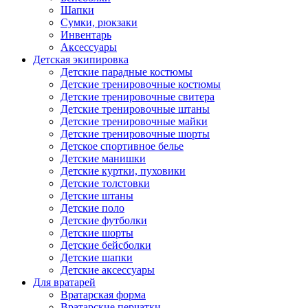
Шапки
Сумки, рюкзаки
Инвентарь
Аксессуары
Детская экипировка
Детские парадные костюмы
Детские тренировочные костюмы
Детские тренировочные свитера
Детские тренировочные штаны
Детские тренировочные майки
Детские тренировочные шорты
Детское спортивное белье
Детские манишки
Детские куртки, пуховики
Детские толстовки
Детские штаны
Детские поло
Детские футболки
Детские шорты
Детские бейсболки
Детские шапки
Детские аксессуары
Для вратарей
Вратарская форма
Вратарские перчатки