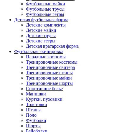
Футбольные майки
Футбольные трусы
Футбольные гетры
Детская футбольная форма
Детские комплекты
Детские майки
Детские трусы
Детские гетры
Детская вратарская форма
Футбольная экипировка
Парадные костюмы
Тренировочные костюмы
Тренировочные свитера
Тренировочные штаны
Тренировочные майки
Тренировочные шорты
Спортивное белье
Манишки
Куртки, пуховики
Толстовки
Штаны
Поло
Футболки
Шорты
Бейсболки