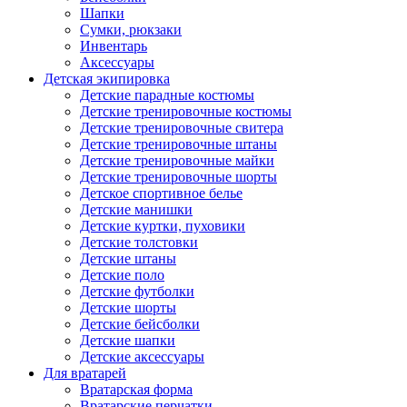
Шапки
Сумки, рюкзаки
Инвентарь
Аксессуары
Детская экипировка
Детские парадные костюмы
Детские тренировочные костюмы
Детские тренировочные свитера
Детские тренировочные штаны
Детские тренировочные майки
Детские тренировочные шорты
Детское спортивное белье
Детские манишки
Детские куртки, пуховики
Детские толстовки
Детские штаны
Детские поло
Детские футболки
Детские шорты
Детские бейсболки
Детские шапки
Детские аксессуары
Для вратарей
Вратарская форма
Вратарские перчатки