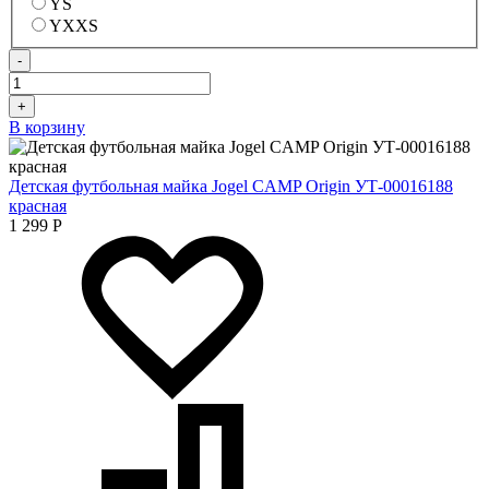
YS
YXXS
-
+
В корзину
Детская футбольная майка Jogel CAMP Origin УТ-00016188
красная
1 299
Р