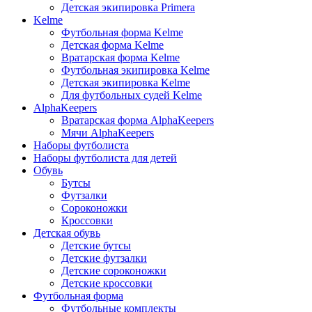
Детская экипировка Primera
Kelme
Футбольная форма Kelme
Детская форма Kelme
Вратарская форма Kelme
Футбольная экипировка Kelme
Детская экипировка Kelme
Для футбольных судей Kelme
AlphaKeepers
Вратарская форма AlphaKeepers
Мячи AlphaKeepers
Наборы футболиста
Наборы футболиста для детей
Обувь
Бутсы
Футзалки
Сороконожки
Кроссовки
Детская обувь
Детские бутсы
Детские футзалки
Детские сороконожки
Детские кроссовки
Футбольная форма
Футбольные комплекты