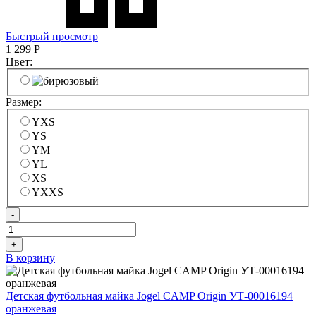
Быстрый просмотр
1 299
Р
Цвет:
Размер:
YXS
YS
YM
YL
XS
YXXS
-
+
В корзину
Детская футбольная майка Jogel CAMP Origin УТ-00016194
оранжевая