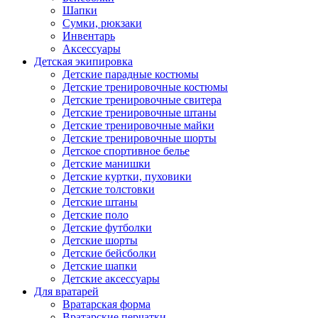
Шапки
Сумки, рюкзаки
Инвентарь
Аксессуары
Детская экипировка
Детские парадные костюмы
Детские тренировочные костюмы
Детские тренировочные свитера
Детские тренировочные штаны
Детские тренировочные майки
Детские тренировочные шорты
Детское спортивное белье
Детские манишки
Детские куртки, пуховики
Детские толстовки
Детские штаны
Детские поло
Детские футболки
Детские шорты
Детские бейсболки
Детские шапки
Детские аксессуары
Для вратарей
Вратарская форма
Вратарские перчатки