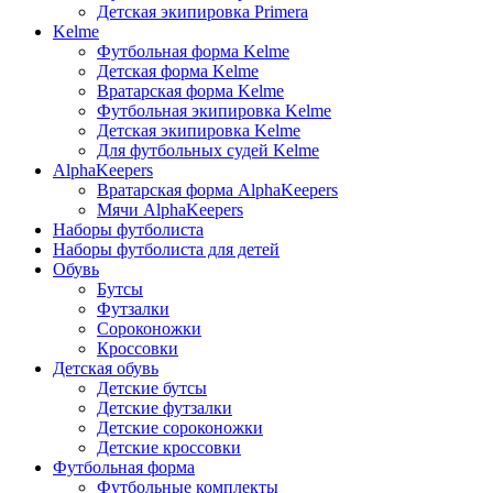
Детская экипировка Primera
Kelme
Футбольная форма Kelme
Детская форма Kelme
Вратарская форма Kelme
Футбольная экипировка Kelme
Детская экипировка Kelme
Для футбольных судей Kelme
AlphaKeepers
Вратарская форма AlphaKeepers
Мячи AlphaKeepers
Наборы футболиста
Наборы футболиста для детей
Обувь
Бутсы
Футзалки
Сороконожки
Кроссовки
Детская обувь
Детские бутсы
Детские футзалки
Детские сороконожки
Детские кроссовки
Футбольная форма
Футбольные комплекты