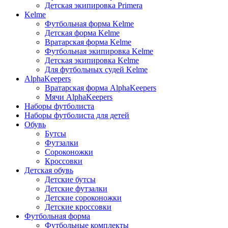
Детская экипировка Primera
Kelme
Футбольная форма Kelme
Детская форма Kelme
Вратарская форма Kelme
Футбольная экипировка Kelme
Детская экипировка Kelme
Для футбольных судей Kelme
AlphaKeepers
Вратарская форма AlphaKeepers
Мячи AlphaKeepers
Наборы футболиста
Наборы футболиста для детей
Обувь
Бутсы
Футзалки
Сороконожки
Кроссовки
Детская обувь
Детские бутсы
Детские футзалки
Детские сороконожки
Детские кроссовки
Футбольная форма
Футбольные комплекты