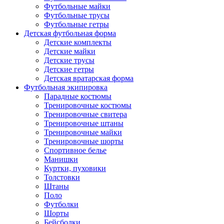
Футбольные майки
Футбольные трусы
Футбольные гетры
Детская футбольная форма
Детские комплекты
Детские майки
Детские трусы
Детские гетры
Детская вратарская форма
Футбольная экипировка
Парадные костюмы
Тренировочные костюмы
Тренировочные свитера
Тренировочные штаны
Тренировочные майки
Тренировочные шорты
Спортивное белье
Манишки
Куртки, пуховики
Толстовки
Штаны
Поло
Футболки
Шорты
Бейсболки