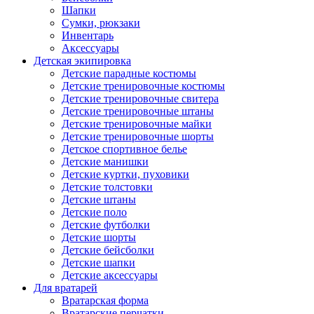
Шапки
Сумки, рюкзаки
Инвентарь
Аксессуары
Детская экипировка
Детские парадные костюмы
Детские тренировочные костюмы
Детские тренировочные свитера
Детские тренировочные штаны
Детские тренировочные майки
Детские тренировочные шорты
Детское спортивное белье
Детские манишки
Детские куртки, пуховики
Детские толстовки
Детские штаны
Детские поло
Детские футболки
Детские шорты
Детские бейсболки
Детские шапки
Детские аксессуары
Для вратарей
Вратарская форма
Вратарские перчатки