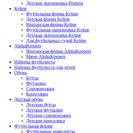
Детская экипировка Primera
Kelme
Футбольная форма Kelme
Детская форма Kelme
Вратарская форма Kelme
Футбольная экипировка Kelme
Детская экипировка Kelme
Для футбольных судей Kelme
AlphaKeepers
Вратарская форма AlphaKeepers
Мячи AlphaKeepers
Наборы футболиста
Наборы футболиста для детей
Обувь
Бутсы
Футзалки
Сороконожки
Кроссовки
Детская обувь
Детские бутсы
Детские футзалки
Детские сороконожки
Детские кроссовки
Футбольная форма
Футбольные комплекты