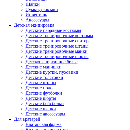
Шапки
Сумки, рюкзаки
Инвентарь
Аксессуары
Детская экипировка
Детские парадные костюмы
Детские тренировочные костюмы
Детские тренировочные свитера
Детские тренировочные штаны
Детские тренировочные майки
Детские тренировочные шорты
Детское спортивное белье
Детские манишки
Детские куртки, пуховики
Детские толстовки
Детские штаны
Детские поло
Детские футболки
Детские шорты
Детские бейсболки
Детские шапки
Детские аксессуары
Для вратарей
Вратарская форма
Вратарские перчатки