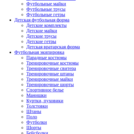
Футбольные майки
Футбольные трусы
Футбольные гетры
Детская футбольная форма
Детские комплекты
Детские майки
Детские трусы
Детские гетры
Детская вратарская форма
Футбольная экипировка
Парадные костюмы
Тренировочные костюмы
Тренировочные свитера
Тренировочные штаны
Тренировочные майки
Тренировочные шорты
Спортивное белье
Манишки
Куртки, пуховики
Толстовки
Штаны
Поло
Футболки
Шорты
Бейсболки