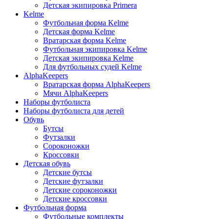
Детская экипировка Primera
Kelme
Футбольная форма Kelme
Детская форма Kelme
Вратарская форма Kelme
Футбольная экипировка Kelme
Детская экипировка Kelme
Для футбольных судей Kelme
AlphaKeepers
Вратарская форма AlphaKeepers
Мячи AlphaKeepers
Наборы футболиста
Наборы футболиста для детей
Обувь
Бутсы
Футзалки
Сороконожки
Кроссовки
Детская обувь
Детские бутсы
Детские футзалки
Детские сороконожки
Детские кроссовки
Футбольная форма
Футбольные комплекты