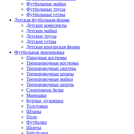
Футбольные майки
Футбольные трусы
Футбольные гетры
Детская футбольная форма
Детские комплекты
Детские майки
Детские трусы
Детские гетры
Детская вратарская форма
Футбольная экипировка
Парадные костюмы
Тренировочные костюмы
Тренировочные свитера
Тренировочные штаны
Тренировочные майки
Тренировочные шорты
Спортивное белье
Манишки
Куртки, пуховики
Толстовки
Штаны
Поло
Футболки
Шорты
Бейсболки