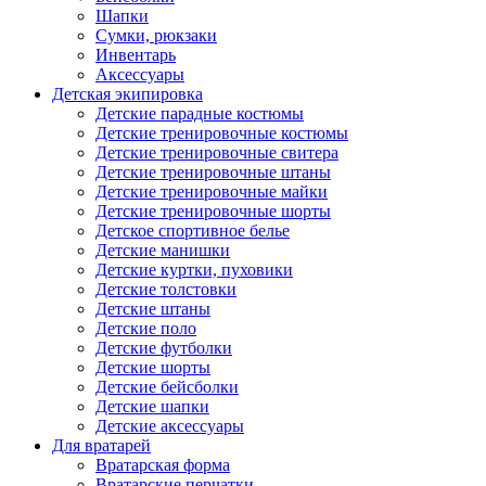
Шапки
Сумки, рюкзаки
Инвентарь
Аксессуары
Детская экипировка
Детские парадные костюмы
Детские тренировочные костюмы
Детские тренировочные свитера
Детские тренировочные штаны
Детские тренировочные майки
Детские тренировочные шорты
Детское спортивное белье
Детские манишки
Детские куртки, пуховики
Детские толстовки
Детские штаны
Детские поло
Детские футболки
Детские шорты
Детские бейсболки
Детские шапки
Детские аксессуары
Для вратарей
Вратарская форма
Вратарские перчатки