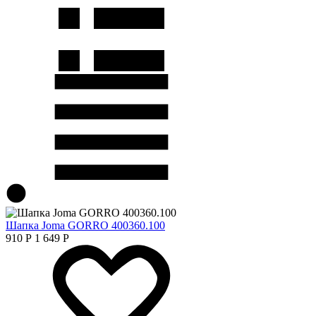
Шапка Joma GORRO 400360.100
910
Р
1 649
Р