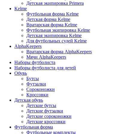
Детская экипировка Primera
Kelme
Футбольная форма Kelme
Детская форма Kelme
Вратарская форма Kelme
Футбольная экипировка Kelme
Детская экипировка Kelme
Для футбольных судей Kelme
AlphaKeepers
Вратарская форма AlphaKeepers
Мячи AlphaKeepers
Наборы футболиста
Наборы футболиста для детей
Обувь
Бутсы
Футзалки
Сороконожки
Кроссовки
Детская обувь
Детские бутсы
Детские футзалки
Детские сороконожки
Детские кроссовки
Футбольная форма
Футбольные комплекты