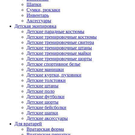
Шапки
Сумки, рюкзаки
Инвентарь
Аксессуары
Детская экипировка
Детские парадные костюмы
Детские тренировочные костюмы
Детские тренировочные свитера
Детские тренировочные штаны
Детские тренировочные майки
Детские тренировочные шорты
Детское спортивное белье
Детские манишки
Детские куртки, пуховики
Детские толстовки
Детские штаны
Детские поло
Детские футболки
Детские шорты
Детские бейсболки
Детские шапки
Детские аксессуары
Для вратарей
Вратарская форма
Вратарские перчатки