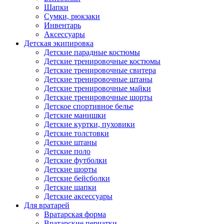
Шапки
Сумки, рюкзаки
Инвентарь
Аксессуары
Детская экипировка
Детские парадные костюмы
Детские тренировочные костюмы
Детские тренировочные свитера
Детские тренировочные штаны
Детские тренировочные майки
Детские тренировочные шорты
Детское спортивное белье
Детские манишки
Детские куртки, пуховики
Детские толстовки
Детские штаны
Детские поло
Детские футболки
Детские шорты
Детские бейсболки
Детские шапки
Детские аксессуары
Для вратарей
Вратарская форма
Вратарские перчатки