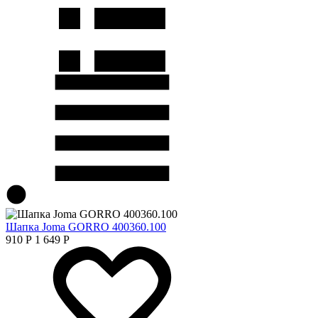
Шапка Joma GORRO 400360.100
910
Р
1 649
Р