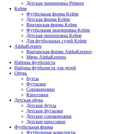
Детская экипировка Primera
Kelme
Футбольная форма Kelme
Детская форма Kelme
Вратарская форма Kelme
Футбольная экипировка Kelme
Детская экипировка Kelme
Для футбольных судей Kelme
AlphaKeepers
Вратарская форма AlphaKeepers
Мячи AlphaKeepers
Наборы футболиста
Наборы футболиста для детей
Обувь
Бутсы
Футзалки
Сороконожки
Кроссовки
Детская обувь
Детские бутсы
Детские футзалки
Детские сороконожки
Детские кроссовки
Футбольная форма
Футбольные комплекты