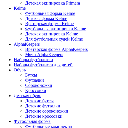
Детская экипировка Primera
Kelme
Футбольная форма Kelme
Детская форма Kelme
Вратарская форма Kelme
Футбольная экипировка Kelme
Детская экипировка Kelme
Для футбольных судей Kelme
AlphaKeepers
Вратарская форма AlphaKeepers
Мячи AlphaKeepers
Наборы футболиста
Наборы футболиста для детей
Обувь
Бутсы
Футзалки
Сороконожки
Кроссовки
Детская обувь
Детские бутсы
Детские футзалки
Детские сороконожки
Детские кроссовки
Футбольная форма
Футбольные комплекты