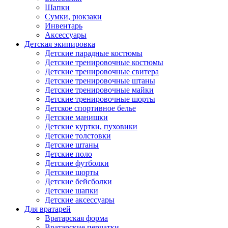
Шапки
Сумки, рюкзаки
Инвентарь
Аксессуары
Детская экипировка
Детские парадные костюмы
Детские тренировочные костюмы
Детские тренировочные свитера
Детские тренировочные штаны
Детские тренировочные майки
Детские тренировочные шорты
Детское спортивное белье
Детские манишки
Детские куртки, пуховики
Детские толстовки
Детские штаны
Детские поло
Детские футболки
Детские шорты
Детские бейсболки
Детские шапки
Детские аксессуары
Для вратарей
Вратарская форма
Вратарские перчатки