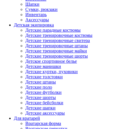
Шапки
Сумки, рюкзаки
Инвентарь
Аксессуары
Детская экипировка
Детские парадные костюмы
Детские тренировочные костюмы
Детские тренировочные свитера
Детские тренировочные штаны
Детские тренировочные майки
Детские тренировочные шорты
Детское спортивное белье
Детские манишки
Детские куртки, пуховики
Детские толстовки
Детские штаны
Детские поло
Детские футболки
Детские шорты
Детские бейсболки
Детские шапки
Детские аксессуары
Для вратарей
Вратарская форма
Вратарские перчатки