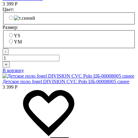
3 399
Р
Цвет:
Размер:
YS
YM
-
+
В корзину
Детское поло Jogel DIVISION CVC Polo ЦБ-00008005 синее
3 399
Р