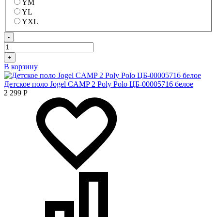
YM
YL
YXL
-
+
В корзину
Детское поло Jogel CAMP 2 Poly Polo ЦБ-00005716 белое
2 299
Р