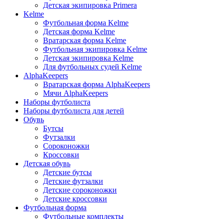
Детская экипировка Primera
Kelme
Футбольная форма Kelme
Детская форма Kelme
Вратарская форма Kelme
Футбольная экипировка Kelme
Детская экипировка Kelme
Для футбольных судей Kelme
AlphaKeepers
Вратарская форма AlphaKeepers
Мячи AlphaKeepers
Наборы футболиста
Наборы футболиста для детей
Обувь
Бутсы
Футзалки
Сороконожки
Кроссовки
Детская обувь
Детские бутсы
Детские футзалки
Детские сороконожки
Детские кроссовки
Футбольная форма
Футбольные комплекты