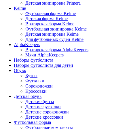
Детская экипировка Primera
Kelme
Футбольная форма Kelme
Детская форма Kelme
Вратарская форма Kelme
Футбольная экипировка Kelme
Детская экипировка Kelme
Для футбольных судей Kelme
AlphaKeepers
Вратарская форма AlphaKeepers
Мячи AlphaKeepers
Наборы футболиста
Наборы футболиста для детей
Обувь
Бутсы
Футзалки
Сороконожки
Кроссовки
Детская обувь
Детские бутсы
Детские футзалки
Детские сороконожки
Детские кроссовки
Футбольная форма
Футбольные комплекты