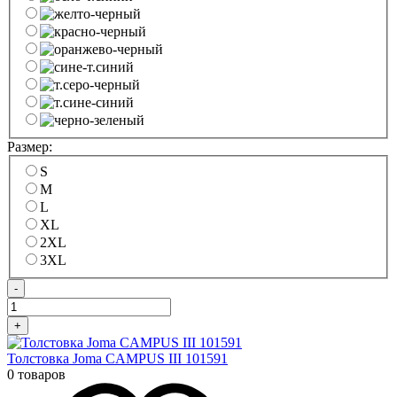
Размер:
S
M
L
XL
2XL
3XL
-
+
Толстовка Joma CAMPUS III 101591
0 товаров