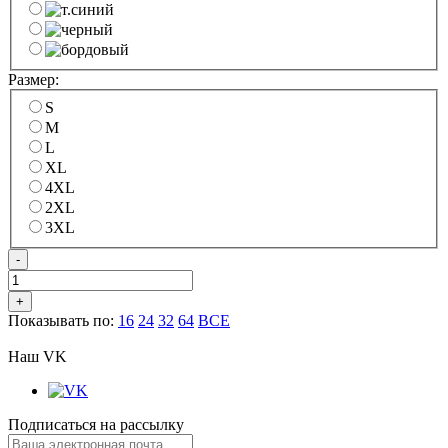
Размер:
S
M
L
XL
4XL
2XL
3XL
-
+
Показывать по:
16
24
32
64
ВСЕ
Наш VK
Подписаться на рассылку