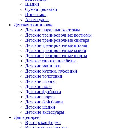
Шапки
Сумки, рюкзаки
Инвентарь
Аксессуары
Детская экипировка
Детские парадные костюмы
Детские тренировочные костюмы
Детские тренировочные свитера
Детские тренировочные штаны
Детские тренировочные майки
Детские тренировочные шорты
Детское спортивное белье
Детские манишки
Детские куртки, пуховики
Детские толстовки
Детские штаны
Детские поло
Детские футболки
Детские шорты
Детские бейсболки
Детские шапки
Детские аксессуары
Для вратарей
Вратарская форма
Вратарские перчатки