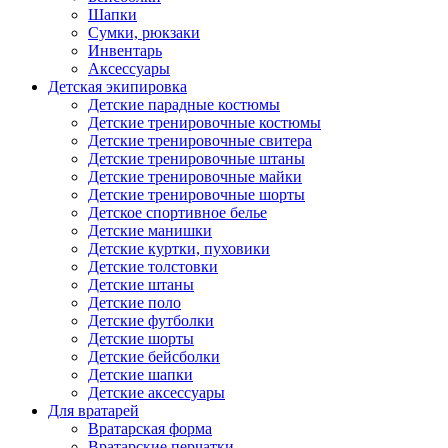
Шапки
Сумки, рюкзаки
Инвентарь
Аксессуары
Детская экипировка
Детские парадные костюмы
Детские тренировочные костюмы
Детские тренировочные свитера
Детские тренировочные штаны
Детские тренировочные майки
Детские тренировочные шорты
Детское спортивное белье
Детские манишки
Детские куртки, пуховики
Детские толстовки
Детские штаны
Детские поло
Детские футболки
Детские шорты
Детские бейсболки
Детские шапки
Детские аксессуары
Для вратарей
Вратарская форма
Вратарские перчатки