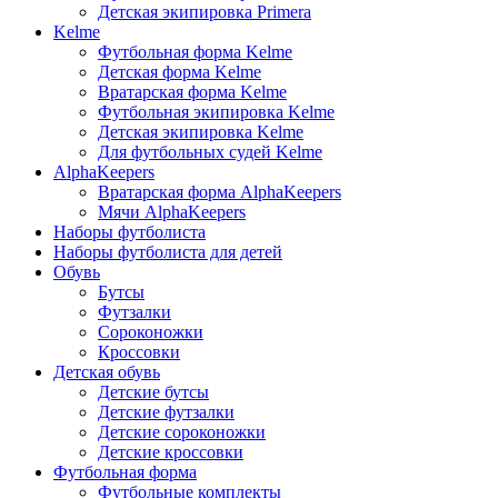
Детская экипировка Primera
Kelme
Футбольная форма Kelme
Детская форма Kelme
Вратарская форма Kelme
Футбольная экипировка Kelme
Детская экипировка Kelme
Для футбольных судей Kelme
AlphaKeepers
Вратарская форма AlphaKeepers
Мячи AlphaKeepers
Наборы футболиста
Наборы футболиста для детей
Обувь
Бутсы
Футзалки
Сороконожки
Кроссовки
Детская обувь
Детские бутсы
Детские футзалки
Детские сороконожки
Детские кроссовки
Футбольная форма
Футбольные комплекты