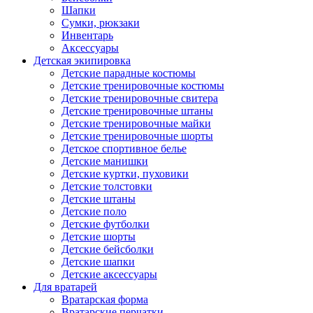
Шапки
Сумки, рюкзаки
Инвентарь
Аксессуары
Детская экипировка
Детские парадные костюмы
Детские тренировочные костюмы
Детские тренировочные свитера
Детские тренировочные штаны
Детские тренировочные майки
Детские тренировочные шорты
Детское спортивное белье
Детские манишки
Детские куртки, пуховики
Детские толстовки
Детские штаны
Детские поло
Детские футболки
Детские шорты
Детские бейсболки
Детские шапки
Детские аксессуары
Для вратарей
Вратарская форма
Вратарские перчатки