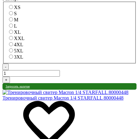
XS
S
M
L
XL
XXL
4XL
5XL
3XL
-
+
Запросить наличие
Тренировочный свитер Macron 1/4 STARFALL 80000448