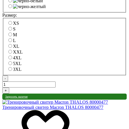
Размер:
XS
S
M
L
XL
XXL
4XL
5XL
3XL
-
+
Запросить наличие
Тренировочный свитер Macron THALOS 80000477