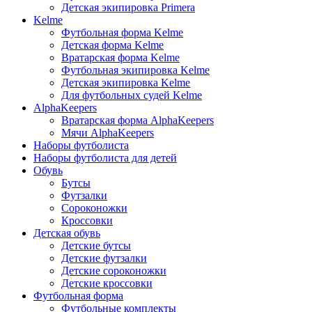
Детская экипировка Primera
Kelme
Футбольная форма Kelme
Детская форма Kelme
Вратарская форма Kelme
Футбольная экипировка Kelme
Детская экипировка Kelme
Для футбольных судей Kelme
AlphaKeepers
Вратарская форма AlphaKeepers
Мячи AlphaKeepers
Наборы футболиста
Наборы футболиста для детей
Обувь
Бутсы
Футзалки
Сороконожки
Кроссовки
Детская обувь
Детские бутсы
Детские футзалки
Детские сороконожки
Детские кроссовки
Футбольная форма
Футбольные комплекты