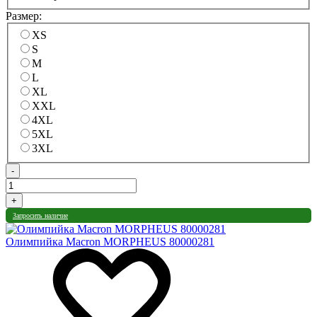
Размер:
XS
S
M
L
XL
XXL
4XL
5XL
3XL
-
+
Запросить наличие
Олимпийка Macron MORPHEUS 80000281