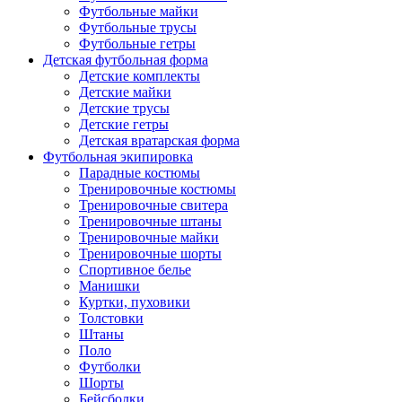
Футбольные майки
Футбольные трусы
Футбольные гетры
Детская футбольная форма
Детские комплекты
Детские майки
Детские трусы
Детские гетры
Детская вратарская форма
Футбольная экипировка
Парадные костюмы
Тренировочные костюмы
Тренировочные свитера
Тренировочные штаны
Тренировочные майки
Тренировочные шорты
Спортивное белье
Манишки
Куртки, пуховики
Толстовки
Штаны
Поло
Футболки
Шорты
Бейсболки