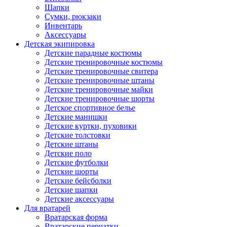
Шапки
Сумки, рюкзаки
Инвентарь
Аксессуары
Детская экипировка
Детские парадные костюмы
Детские тренировочные костюмы
Детские тренировочные свитера
Детские тренировочные штаны
Детские тренировочные майки
Детские тренировочные шорты
Детское спортивное белье
Детские манишки
Детские куртки, пуховики
Детские толстовки
Детские штаны
Детские поло
Детские футболки
Детские шорты
Детские бейсболки
Детские шапки
Детские аксессуары
Для вратарей
Вратарская форма
Вратарские перчатки