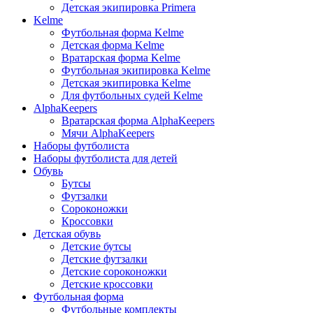
Детская экипировка Primera
Kelme
Футбольная форма Kelme
Детская форма Kelme
Вратарская форма Kelme
Футбольная экипировка Kelme
Детская экипировка Kelme
Для футбольных судей Kelme
AlphaKeepers
Вратарская форма AlphaKeepers
Мячи AlphaKeepers
Наборы футболиста
Наборы футболиста для детей
Обувь
Бутсы
Футзалки
Сороконожки
Кроссовки
Детская обувь
Детские бутсы
Детские футзалки
Детские сороконожки
Детские кроссовки
Футбольная форма
Футбольные комплекты