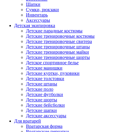
Шапки
Сумки, рюкзаки
Инвентарь
Аксессуары
Детская экипировка
Детские парадные костюмы
Детские тренировочные костюмы
Детские тренировочные свитера
Детские тренировочные штаны
Детские тренировочные майки
Детские тренировочные шорты
Детское спортивное белье
Детские манишки
Детские куртки, пуховики
Детские толстовки
Детские штаны
Детские поло
Детские футболки
Детские шорты
Детские бейсболки
Детские шапки
Детские аксессуары
Для вратарей
Вратарская форма
Вратарские перчатки