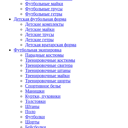
Футбольные майки
Футбольные трусы
Футбольные гетры
Детская футбольная форма
Детские комплекты
Детские майки
Детские трусы
Детские гетры
Детская вратарская форма
Футбольная экипировка
Парадные костюмы
Тренировочные костюмы
Тренировочные свитера
Тренировочные штаны
Тренировочные майки
Тренировочные шорты
Спортивное белье
Манишки
Куртки, пуховики
Толстовки
Штаны
Поло
Футболки
Шорты
Бейсболки