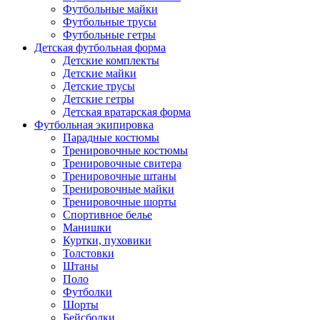
Футбольные майки
Футбольные трусы
Футбольные гетры
Детская футбольная форма
Детские комплекты
Детские майки
Детские трусы
Детские гетры
Детская вратарская форма
Футбольная экипировка
Парадные костюмы
Тренировочные костюмы
Тренировочные свитера
Тренировочные штаны
Тренировочные майки
Тренировочные шорты
Спортивное белье
Манишки
Куртки, пуховики
Толстовки
Штаны
Поло
Футболки
Шорты
Бейсболки