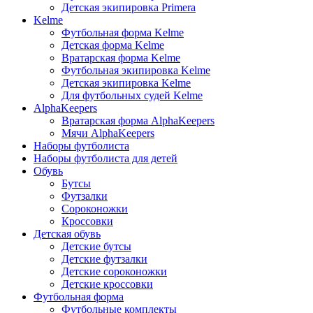
Детская экипировка Primera
Kelme
Футбольная форма Kelme
Детская форма Kelme
Вратарская форма Kelme
Футбольная экипировка Kelme
Детская экипировка Kelme
Для футбольных судей Kelme
AlphaKeepers
Вратарская форма AlphaKeepers
Мячи AlphaKeepers
Наборы футболиста
Наборы футболиста для детей
Обувь
Бутсы
Футзалки
Сороконожки
Кроссовки
Детская обувь
Детские бутсы
Детские футзалки
Детские сороконожки
Детские кроссовки
Футбольная форма
Футбольные комплекты