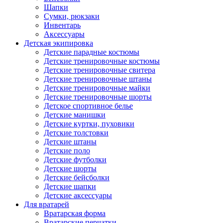
Шапки
Сумки, рюкзаки
Инвентарь
Аксессуары
Детская экипировка
Детские парадные костюмы
Детские тренировочные костюмы
Детские тренировочные свитера
Детские тренировочные штаны
Детские тренировочные майки
Детские тренировочные шорты
Детское спортивное белье
Детские манишки
Детские куртки, пуховики
Детские толстовки
Детские штаны
Детские поло
Детские футболки
Детские шорты
Детские бейсболки
Детские шапки
Детские аксессуары
Для вратарей
Вратарская форма
Вратарские перчатки