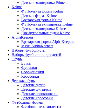
Детская экипировка Primera
Kelme
Футбольная форма Kelme
Детская форма Kelme
Вратарская форма Kelme
Футбольная экипировка Kelme
Детская экипировка Kelme
Для футбольных судей Kelme
AlphaKeepers
Вратарская форма AlphaKeepers
Мячи AlphaKeepers
Наборы футболиста
Наборы футболиста для детей
Обувь
Бутсы
Футзалки
Сороконожки
Кроссовки
Детская обувь
Детские бутсы
Детские футзалки
Детские сороконожки
Детские кроссовки
Футбольная форма
Футбольные комплекты