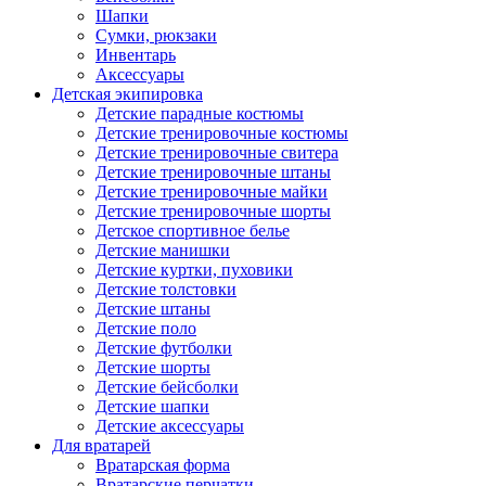
Шапки
Сумки, рюкзаки
Инвентарь
Аксессуары
Детская экипировка
Детские парадные костюмы
Детские тренировочные костюмы
Детские тренировочные свитера
Детские тренировочные штаны
Детские тренировочные майки
Детские тренировочные шорты
Детское спортивное белье
Детские манишки
Детские куртки, пуховики
Детские толстовки
Детские штаны
Детские поло
Детские футболки
Детские шорты
Детские бейсболки
Детские шапки
Детские аксессуары
Для вратарей
Вратарская форма
Вратарские перчатки