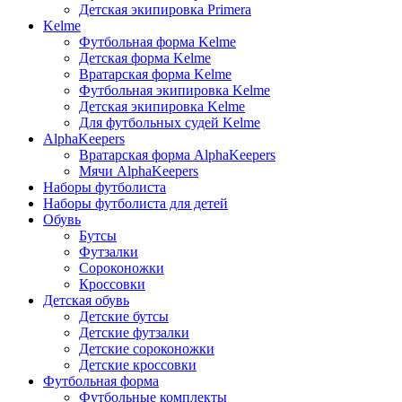
Детская экипировка Primera
Kelme
Футбольная форма Kelme
Детская форма Kelme
Вратарская форма Kelme
Футбольная экипировка Kelme
Детская экипировка Kelme
Для футбольных судей Kelme
AlphaKeepers
Вратарская форма AlphaKeepers
Мячи AlphaKeepers
Наборы футболиста
Наборы футболиста для детей
Обувь
Бутсы
Футзалки
Сороконожки
Кроссовки
Детская обувь
Детские бутсы
Детские футзалки
Детские сороконожки
Детские кроссовки
Футбольная форма
Футбольные комплекты