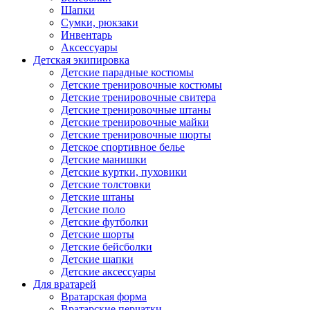
Шапки
Сумки, рюкзаки
Инвентарь
Аксессуары
Детская экипировка
Детские парадные костюмы
Детские тренировочные костюмы
Детские тренировочные свитера
Детские тренировочные штаны
Детские тренировочные майки
Детские тренировочные шорты
Детское спортивное белье
Детские манишки
Детские куртки, пуховики
Детские толстовки
Детские штаны
Детские поло
Детские футболки
Детские шорты
Детские бейсболки
Детские шапки
Детские аксессуары
Для вратарей
Вратарская форма
Вратарские перчатки