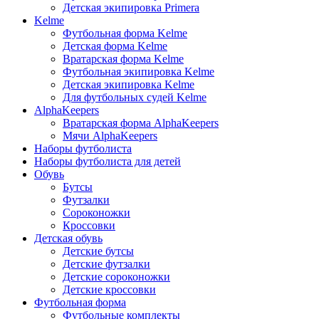
Детская экипировка Primera
Kelme
Футбольная форма Kelme
Детская форма Kelme
Вратарская форма Kelme
Футбольная экипировка Kelme
Детская экипировка Kelme
Для футбольных судей Kelme
AlphaKeepers
Вратарская форма AlphaKeepers
Мячи AlphaKeepers
Наборы футболиста
Наборы футболиста для детей
Обувь
Бутсы
Футзалки
Сороконожки
Кроссовки
Детская обувь
Детские бутсы
Детские футзалки
Детские сороконожки
Детские кроссовки
Футбольная форма
Футбольные комплекты