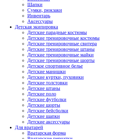
Шапки
Сумки, рюкзаки
Инвентарь
Аксессуары
Детская экипировка
Детские парадные костюмы
Детские тренировочные костюмы
Детские тренировочные свитера
Детские тренировочные штаны
Детские тренировочные майки
Детские тренировочные шорты
Детское спортивное белье
Детские манишки
Детские куртки, пуховики
Детские толстовки
Детские штаны
Детские поло
Детские футболки
Детские шорты
Детские бейсболки
Детские шапки
Детские аксессуары
Для вратарей
Вратарская форма
Вратарские перчатки