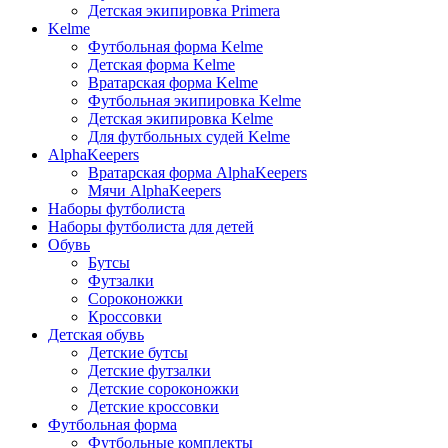
Детская экипировка Primera
Kelme
Футбольная форма Kelme
Детская форма Kelme
Вратарская форма Kelme
Футбольная экипировка Kelme
Детская экипировка Kelme
Для футбольных судей Kelme
AlphaKeepers
Вратарская форма AlphaKeepers
Мячи AlphaKeepers
Наборы футболиста
Наборы футболиста для детей
Обувь
Бутсы
Футзалки
Сороконожки
Кроссовки
Детская обувь
Детские бутсы
Детские футзалки
Детские сороконожки
Детские кроссовки
Футбольная форма
Футбольные комплекты