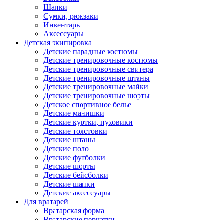
Шапки
Сумки, рюкзаки
Инвентарь
Аксессуары
Детская экипировка
Детские парадные костюмы
Детские тренировочные костюмы
Детские тренировочные свитера
Детские тренировочные штаны
Детские тренировочные майки
Детские тренировочные шорты
Детское спортивное белье
Детские манишки
Детские куртки, пуховики
Детские толстовки
Детские штаны
Детские поло
Детские футболки
Детские шорты
Детские бейсболки
Детские шапки
Детские аксессуары
Для вратарей
Вратарская форма
Вратарские перчатки