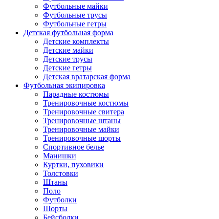
Футбольные майки
Футбольные трусы
Футбольные гетры
Детская футбольная форма
Детские комплекты
Детские майки
Детские трусы
Детские гетры
Детская вратарская форма
Футбольная экипировка
Парадные костюмы
Тренировочные костюмы
Тренировочные свитера
Тренировочные штаны
Тренировочные майки
Тренировочные шорты
Спортивное белье
Манишки
Куртки, пуховики
Толстовки
Штаны
Поло
Футболки
Шорты
Бейсболки