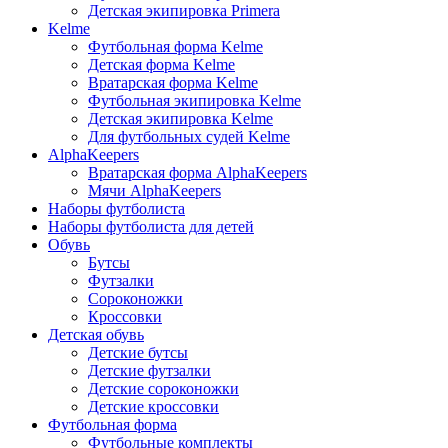
Детская экипировка Primera
Kelme
Футбольная форма Kelme
Детская форма Kelme
Вратарская форма Kelme
Футбольная экипировка Kelme
Детская экипировка Kelme
Для футбольных судей Kelme
AlphaKeepers
Вратарская форма AlphaKeepers
Мячи AlphaKeepers
Наборы футболиста
Наборы футболиста для детей
Обувь
Бутсы
Футзалки
Сороконожки
Кроссовки
Детская обувь
Детские бутсы
Детские футзалки
Детские сороконожки
Детские кроссовки
Футбольная форма
Футбольные комплекты