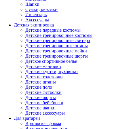
Шапки
Сумки, рюкзаки
Инвентарь
Аксессуары
Детская экипировка
Детские парадные костюмы
Детские тренировочные костюмы
Детские тренировочные свитера
Детские тренировочные штаны
Детские тренировочные майки
Детские тренировочные шорты
Детское спортивное белье
Детские манишки
Детские куртки, пуховики
Детские толстовки
Детские штаны
Детские поло
Детские футболки
Детские шорты
Детские бейсболки
Детские шапки
Детские аксессуары
Для вратарей
Вратарская форма
Вратарские перчатки