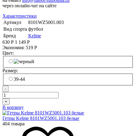
на емайл
info@nabor-futbolista.ru
через онлайн-чат на сайте
Характеристики
Артикул
8101WZ5001.003
Вид спорта
футбол
Бренд
Kelme
630
Р
1 149
Р
Экономия:
519
Р
Цвет:
Размер:
39-44
-
+
В корзину
Гетры Kelme 8101WZ5001.103 белые
404 товара