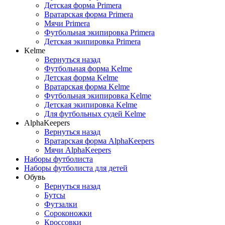
Детская форма Primera
Вратарская форма Primera
Мячи Primera
Футбольная экипировка Primera
Детская экипировка Primera
Kelme
Вернуться назад
Футбольная форма Kelme
Детская форма Kelme
Вратарская форма Kelme
Футбольная экипировка Kelme
Детская экипировка Kelme
Для футбольных судей Kelme
AlphaKeepers
Вернуться назад
Вратарская форма AlphaKeepers
Мячи AlphaKeepers
Наборы футболиста
Наборы футболиста для детей
Обувь
Вернуться назад
Бутсы
Футзалки
Сороконожки
Кроссовки