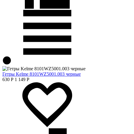
Гетры Kelme 8101WZ5001.003 черные
630
Р
1 149
Р