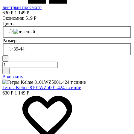
Быстрый просмотр
630
Р
1 149
Р
Экономия:
519
Р
Цвет:
Размер:
39-44
-
+
В корзину
Гетры Kelme 8101WZ5001.424 т.синие
630
Р
1 149
Р