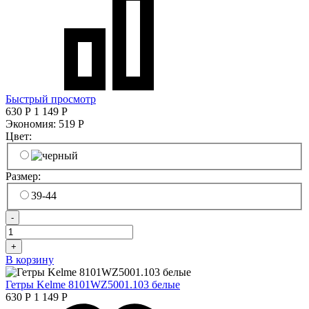
Быстрый просмотр
630
Р
1 149
Р
Экономия:
519
Р
Цвет:
Размер:
39-44
-
+
В корзину
Гетры Kelme 8101WZ5001.103 белые
630
Р
1 149
Р