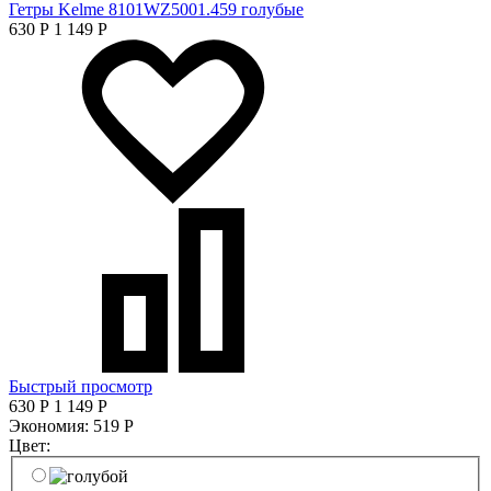
Гетры Kelme 8101WZ5001.459 голубые
630
Р
1 149
Р
Быстрый просмотр
630
Р
1 149
Р
Экономия:
519
Р
Цвет: