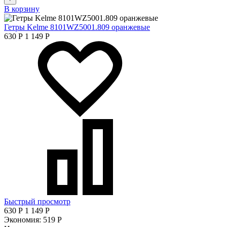
В корзину
Гетры Kelme 8101WZ5001.809 оранжевые
630
Р
1 149
Р
Быстрый просмотр
630
Р
1 149
Р
Экономия:
519
Р