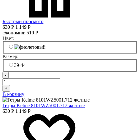
Быстрый просмотр
630
Р
1 149
Р
Экономия:
519
Р
Цвет:
Размер:
39-44
-
+
В корзину
Гетры Kelme 8101WZ5001.712 желтые
630
Р
1 149
Р