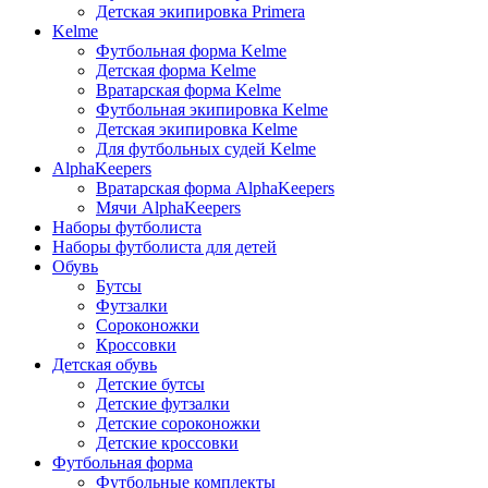
Детская экипировка Primera
Kelme
Футбольная форма Kelme
Детская форма Kelme
Вратарская форма Kelme
Футбольная экипировка Kelme
Детская экипировка Kelme
Для футбольных судей Kelme
AlphaKeepers
Вратарская форма AlphaKeepers
Мячи AlphaKeepers
Наборы футболиста
Наборы футболиста для детей
Обувь
Бутсы
Футзалки
Сороконожки
Кроссовки
Детская обувь
Детские бутсы
Детские футзалки
Детские сороконожки
Детские кроссовки
Футбольная форма
Футбольные комплекты