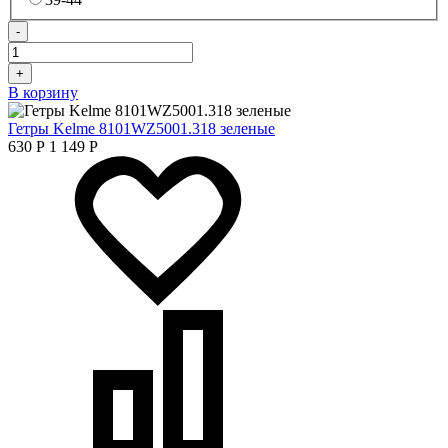
-
+
В корзину
Гетры Kelme 8101WZ5001.318 зеленые
630
Р
1 149
Р