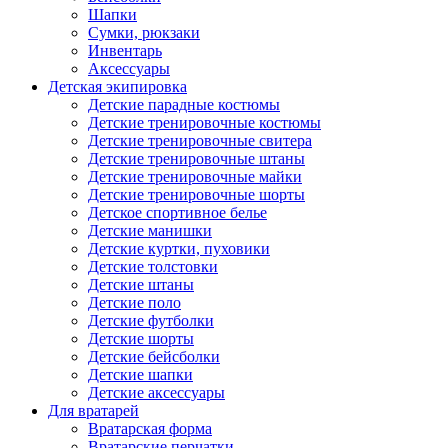
Шапки
Сумки, рюкзаки
Инвентарь
Аксессуары
Детская экипировка
Детские парадные костюмы
Детские тренировочные костюмы
Детские тренировочные свитера
Детские тренировочные штаны
Детские тренировочные майки
Детские тренировочные шорты
Детское спортивное белье
Детские манишки
Детские куртки, пуховики
Детские толстовки
Детские штаны
Детские поло
Детские футболки
Детские шорты
Детские бейсболки
Детские шапки
Детские аксессуары
Для вратарей
Вратарская форма
Вратарские перчатки