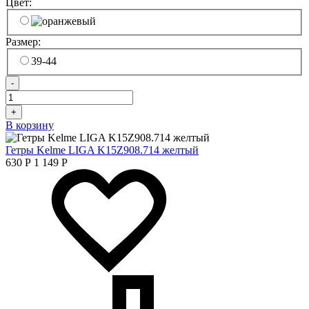
Цвет:
Размер:
39-44
-
+
В корзину
Гетры Kelme LIGA K15Z908.714 желтый
630
Р
1 149
Р