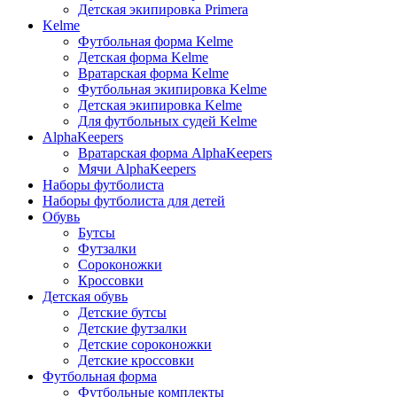
Детская экипировка Primera
Kelme
Футбольная форма Kelme
Детская форма Kelme
Вратарская форма Kelme
Футбольная экипировка Kelme
Детская экипировка Kelme
Для футбольных судей Kelme
AlphaKeepers
Вратарская форма AlphaKeepers
Мячи AlphaKeepers
Наборы футболиста
Наборы футболиста для детей
Обувь
Бутсы
Футзалки
Сороконожки
Кроссовки
Детская обувь
Детские бутсы
Детские футзалки
Детские сороконожки
Детские кроссовки
Футбольная форма
Футбольные комплекты