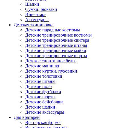
Шапки
Сумки, рюкзаки
Инвентарь
Аксессуары
Детская экипировка
Детские парадные костюмы
Детские тренировочные костюмы
Детские тренировочные свитера
Детские тренировочные штаны
Детские тренировочные майки
Детские тренировочные шорты
Детское спортивное белье
Детские манишки
Детские куртки, пуховики
Детские толстовки
Детские штаны
Детские поло
Детские футболки
Детские шорты
Детские бейсболки
Детские шапки
Детские аксессуары
Для вратарей
Вратарская форма
Вратарские перчатки