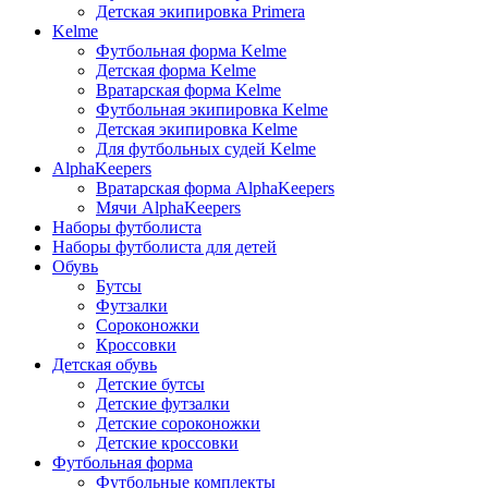
Детская экипировка Primera
Kelme
Футбольная форма Kelme
Детская форма Kelme
Вратарская форма Kelme
Футбольная экипировка Kelme
Детская экипировка Kelme
Для футбольных судей Kelme
AlphaKeepers
Вратарская форма AlphaKeepers
Мячи AlphaKeepers
Наборы футболиста
Наборы футболиста для детей
Обувь
Бутсы
Футзалки
Сороконожки
Кроссовки
Детская обувь
Детские бутсы
Детские футзалки
Детские сороконожки
Детские кроссовки
Футбольная форма
Футбольные комплекты