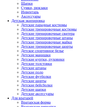
Шапки
Сумки, рюкзаки
Инвентарь
Аксессуары
Детская экипировка
Детские парадные костюмы
Детские тренировочные костюмы
Детские тренировочные свитера
Детские тренировочные штаны
Детские тренировочные майки
Детские тренировочные шорты
Детское спортивное белье
Детские манишки
Детские куртки, пуховики
Детские толстовки
Детские штаны
Детские поло
Детские футболки
Детские шорты
Детские бейсболки
Детские шапки
Детские аксессуары
Для вратарей
Вратарская форма
Вратарские перчатки