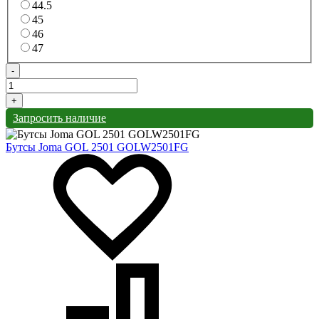
44.5
45
46
47
-
+
Запросить наличие
Бутсы Joma GOL 2501 GOLW2501FG