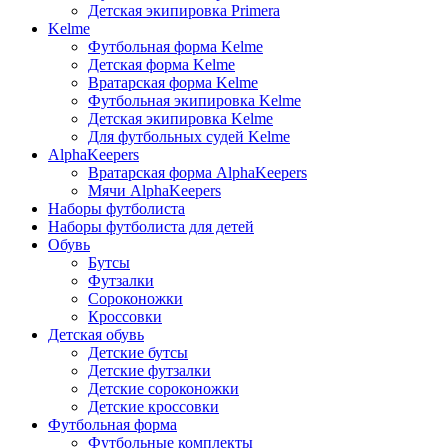
Детская экипировка Primera
Kelme
Футбольная форма Kelme
Детская форма Kelme
Вратарская форма Kelme
Футбольная экипировка Kelme
Детская экипировка Kelme
Для футбольных судей Kelme
AlphaKeepers
Вратарская форма AlphaKeepers
Мячи AlphaKeepers
Наборы футболиста
Наборы футболиста для детей
Обувь
Бутсы
Футзалки
Сороконожки
Кроссовки
Детская обувь
Детские бутсы
Детские футзалки
Детские сороконожки
Детские кроссовки
Футбольная форма
Футбольные комплекты