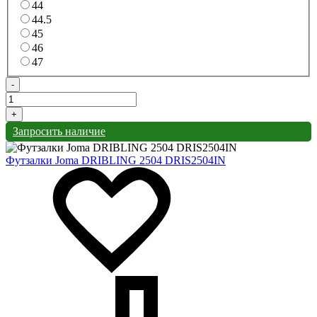
44
44.5
45
46
47
-
+
Запросить наличие
Футзалки Joma DRIBLING 2504 DRIS2504IN