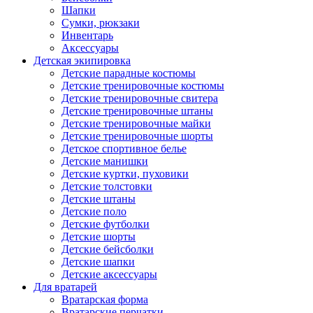
Шапки
Сумки, рюкзаки
Инвентарь
Аксессуары
Детская экипировка
Детские парадные костюмы
Детские тренировочные костюмы
Детские тренировочные свитера
Детские тренировочные штаны
Детские тренировочные майки
Детские тренировочные шорты
Детское спортивное белье
Детские манишки
Детские куртки, пуховики
Детские толстовки
Детские штаны
Детские поло
Детские футболки
Детские шорты
Детские бейсболки
Детские шапки
Детские аксессуары
Для вратарей
Вратарская форма
Вратарские перчатки