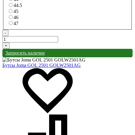
44.5
45
46
47
-
+
Запросить наличие
Бутсы Joma GOL 2501 GOLW2501AG