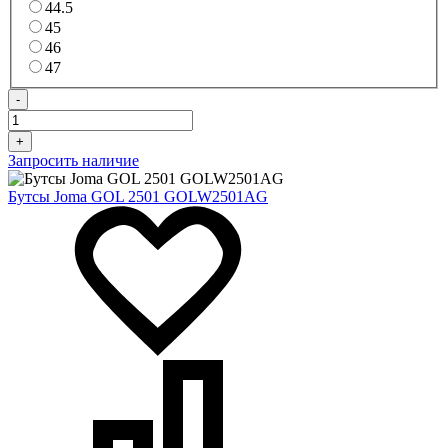
44.5
45
46
47
-
+
Запросить наличие
Бутсы Joma GOL 2501 GOLW2501AG