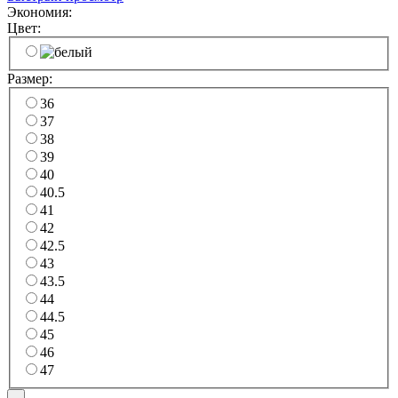
Экономия:
Цвет:
Размер:
36
37
38
39
40
40.5
41
42
42.5
43
43.5
44
44.5
45
46
47