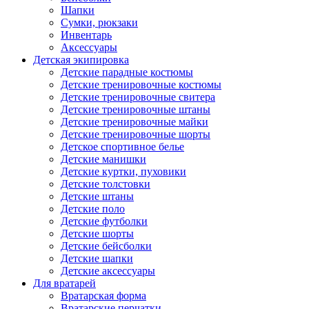
Шапки
Сумки, рюкзаки
Инвентарь
Аксессуары
Детская экипировка
Детские парадные костюмы
Детские тренировочные костюмы
Детские тренировочные свитера
Детские тренировочные штаны
Детские тренировочные майки
Детские тренировочные шорты
Детское спортивное белье
Детские манишки
Детские куртки, пуховики
Детские толстовки
Детские штаны
Детские поло
Детские футболки
Детские шорты
Детские бейсболки
Детские шапки
Детские аксессуары
Для вратарей
Вратарская форма
Вратарские перчатки