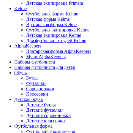
Детская экипировка Primera
Kelme
Футбольная форма Kelme
Детская форма Kelme
Вратарская форма Kelme
Футбольная экипировка Kelme
Детская экипировка Kelme
Для футбольных судей Kelme
AlphaKeepers
Вратарская форма AlphaKeepers
Мячи AlphaKeepers
Наборы футболиста
Наборы футболиста для детей
Обувь
Бутсы
Футзалки
Сороконожки
Кроссовки
Детская обувь
Детские бутсы
Детские футзалки
Детские сороконожки
Детские кроссовки
Футбольная форма
Футбольные комплекты