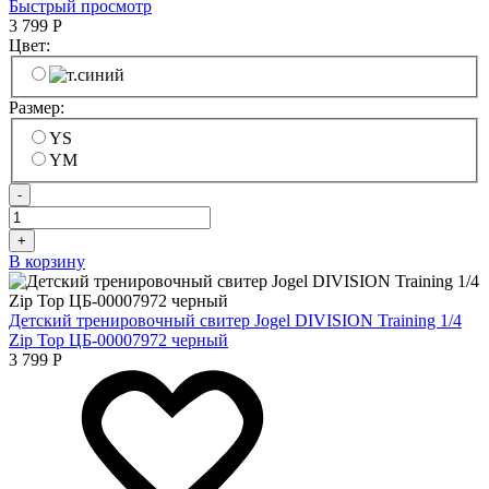
Быстрый просмотр
3 799
Р
Цвет:
Размер:
YS
YM
-
+
В корзину
Детский тренировочный свитер Jogel DIVISION Training 1/4
Zip Top ЦБ-00007972 черный
3 799
Р