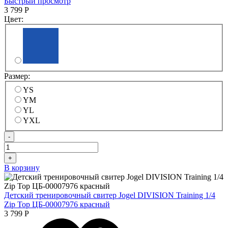
Быстрый просмотр
3 799
Р
Цвет:
Размер:
YS
YM
YL
YXL
-
+
В корзину
Детский тренировочный свитер Jogel DIVISION Training 1/4
Zip Top ЦБ-00007976 красный
3 799
Р