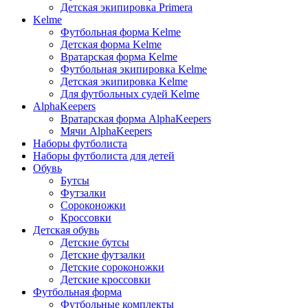
Детская экипировка Primera
Kelme
Футбольная форма Kelme
Детская форма Kelme
Вратарская форма Kelme
Футбольная экипировка Kelme
Детская экипировка Kelme
Для футбольных судей Kelme
AlphaKeepers
Вратарская форма AlphaKeepers
Мячи AlphaKeepers
Наборы футболиста
Наборы футболиста для детей
Обувь
Бутсы
Футзалки
Сороконожки
Кроссовки
Детская обувь
Детские бутсы
Детские футзалки
Детские сороконожки
Детские кроссовки
Футбольная форма
Футбольные комплекты