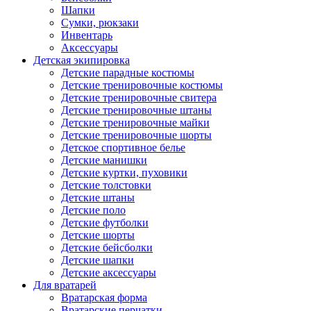
Шапки
Сумки, рюкзаки
Инвентарь
Аксессуары
Детская экипировка
Детские парадные костюмы
Детские тренировочные костюмы
Детские тренировочные свитера
Детские тренировочные штаны
Детские тренировочные майки
Детские тренировочные шорты
Детское спортивное белье
Детские манишки
Детские куртки, пуховики
Детские толстовки
Детские штаны
Детские поло
Детские футболки
Детские шорты
Детские бейсболки
Детские шапки
Детские аксессуары
Для вратарей
Вратарская форма
Вратарские перчатки