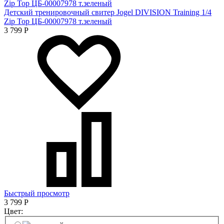
Детский тренировочный свитер Jogel DIVISION Training 1/4
Zip Top ЦБ-00007978 т.зеленый
3 799
Р
Быстрый просмотр
3 799
Р
Цвет: