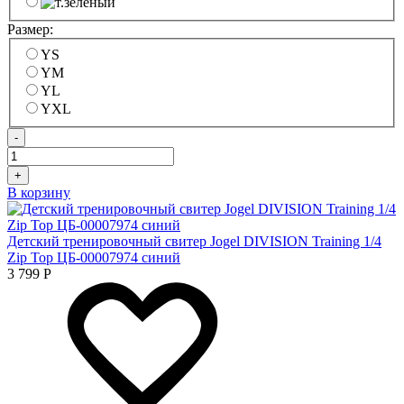
Размер:
YS
YM
YL
YXL
-
+
В корзину
Детский тренировочный свитер Jogel DIVISION Training 1/4
Zip Top ЦБ-00007974 синий
3 799
Р