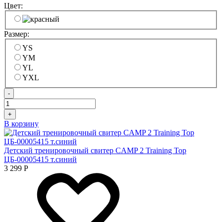
Цвет:
Размер:
YS
YM
YL
YXL
-
+
В корзину
Детский тренировочный свитер CAMP 2 Training Top
ЦБ-00005415 т.синий
3 299
Р