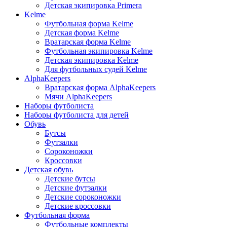
Детская экипировка Primera
Kelme
Футбольная форма Kelme
Детская форма Kelme
Вратарская форма Kelme
Футбольная экипировка Kelme
Детская экипировка Kelme
Для футбольных судей Kelme
AlphaKeepers
Вратарская форма AlphaKeepers
Мячи AlphaKeepers
Наборы футболиста
Наборы футболиста для детей
Обувь
Бутсы
Футзалки
Сороконожки
Кроссовки
Детская обувь
Детские бутсы
Детские футзалки
Детские сороконожки
Детские кроссовки
Футбольная форма
Футбольные комплекты