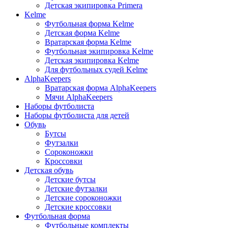
Детская экипировка Primera
Kelme
Футбольная форма Kelme
Детская форма Kelme
Вратарская форма Kelme
Футбольная экипировка Kelme
Детская экипировка Kelme
Для футбольных судей Kelme
AlphaKeepers
Вратарская форма AlphaKeepers
Мячи AlphaKeepers
Наборы футболиста
Наборы футболиста для детей
Обувь
Бутсы
Футзалки
Сороконожки
Кроссовки
Детская обувь
Детские бутсы
Детские футзалки
Детские сороконожки
Детские кроссовки
Футбольная форма
Футбольные комплекты