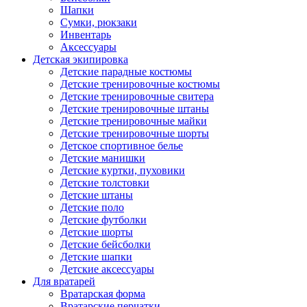
Шапки
Сумки, рюкзаки
Инвентарь
Аксессуары
Детская экипировка
Детские парадные костюмы
Детские тренировочные костюмы
Детские тренировочные свитера
Детские тренировочные штаны
Детские тренировочные майки
Детские тренировочные шорты
Детское спортивное белье
Детские манишки
Детские куртки, пуховики
Детские толстовки
Детские штаны
Детские поло
Детские футболки
Детские шорты
Детские бейсболки
Детские шапки
Детские аксессуары
Для вратарей
Вратарская форма
Вратарские перчатки