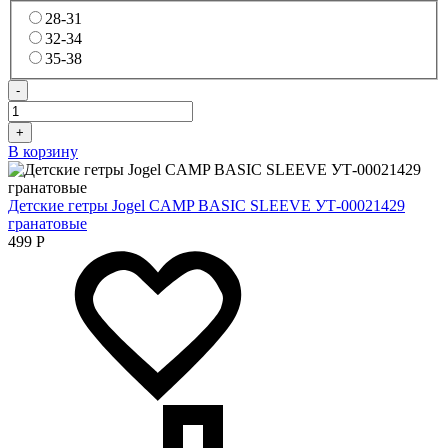
28-31
32-34
35-38
-
+
В корзину
Детские гетры Jogel CAMP BASIC SLEEVE УТ-00021429
гранатовые
499
Р