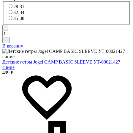
28-31
32-34
35-38
-
+
В корзину
Детские гетры Jogel CAMP BASIC SLEEVE УТ-00021427
синие
499
Р