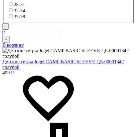
28-31
32-34
35-38
-
+
В корзину
Детские гетры Jogel CAMP BASIC SLEEVE ЦБ-00001342
голубой
499
Р