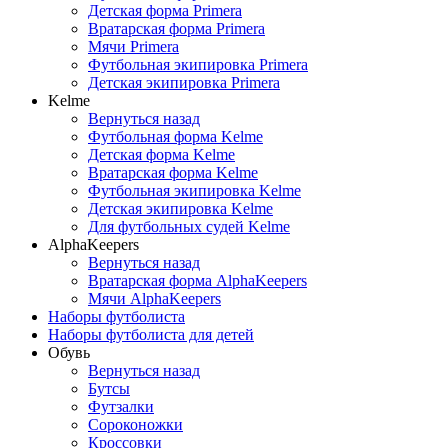
Детская форма Primera
Вратарская форма Primera
Мячи Primera
Футбольная экипировка Primera
Детская экипировка Primera
Kelme
Вернуться назад
Футбольная форма Kelme
Детская форма Kelme
Вратарская форма Kelme
Футбольная экипировка Kelme
Детская экипировка Kelme
Для футбольных судей Kelme
AlphaKeepers
Вернуться назад
Вратарская форма AlphaKeepers
Мячи AlphaKeepers
Наборы футболиста
Наборы футболиста для детей
Обувь
Вернуться назад
Бутсы
Футзалки
Сороконожки
Кроссовки