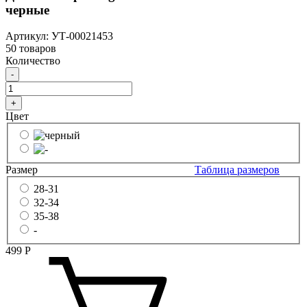
черные
Артикул: УТ-00021453
50 товаров
Количество
-
+
Цвет
Размер
Таблица размеров
28-31
32-34
35-38
-
499
Р