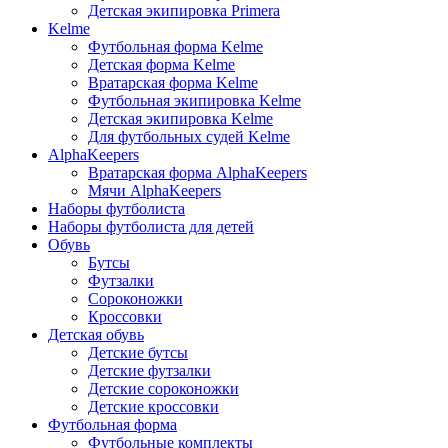
Детская экипировка Primera
Kelme
Футбольная форма Kelme
Детская форма Kelme
Вратарская форма Kelme
Футбольная экипировка Kelme
Детская экипировка Kelme
Для футбольных судей Kelme
AlphaKeepers
Вратарская форма AlphaKeepers
Мячи AlphaKeepers
Наборы футболиста
Наборы футболиста для детей
Обувь
Бутсы
Футзалки
Сороконожки
Кроссовки
Детская обувь
Детские бутсы
Детские футзалки
Детские сороконожки
Детские кроссовки
Футбольная форма
Футбольные комплекты