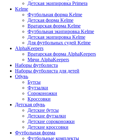
Детская экипировка Primera
Kelme
Футбольная форма Kelme
Детская форма Kelme
Вратарская форма Kelme
Футбольная экипировка Kelme
Детская экипировка Kelme
Для футбольных судей Kelme
AlphaKeepers
Вратарская форма AlphaKeepers
Мячи AlphaKeepers
Наборы футболиста
Наборы футболиста для детей
Обувь
Бутсы
Футзалки
Сороконожки
Кроссовки
Детская обувь
Детские бутсы
Детские футзалки
Детские сороконожки
Детские кроссовки
Футбольная форма
Футбольные комплекты