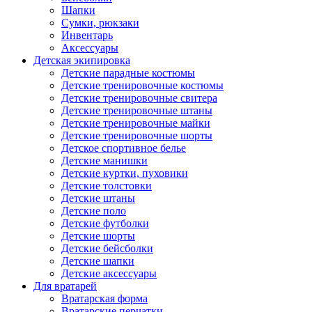
Шапки
Сумки, рюкзаки
Инвентарь
Аксессуары
Детская экипировка
Детские парадные костюмы
Детские тренировочные костюмы
Детские тренировочные свитера
Детские тренировочные штаны
Детские тренировочные майки
Детские тренировочные шорты
Детское спортивное белье
Детские манишки
Детские куртки, пуховики
Детские толстовки
Детские штаны
Детские поло
Детские футболки
Детские шорты
Детские бейсболки
Детские шапки
Детские аксессуары
Для вратарей
Вратарская форма
Вратарские перчатки