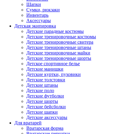
Шапки
Сумки, рюкзаки
Инвентарь
Аксессуары
Детская экипировка
Детские парадные костюмы
Детские тренировочные костюмы
Детские тренировочные свитера
Детские тренировочные штаны
Детские тренировочные майки
Детские тренировочные шорты
Детское спортивное белье
Детские манишки
Детские куртки, пуховики
Детские толстовки
Детские штаны
Детские поло
Детские футболки
Детские шорты
Детские бейсболки
Детские шапки
Детские аксессуары
Для вратарей
Вратарская форма
Вратарские перчатки