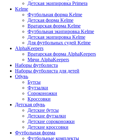
Детская экипировка Primera
Kelme
Футбольная форма Kelme
Детская форма Kelme
Вратарская форма Kelme
Футбольная экипировка Kelme
Детская экипировка Kelme
Для футбольных судей Kelme
AlphaKeepers
Вратарская форма AlphaKeepers
Мячи AlphaKeepers
Наборы футболиста
Наборы футболиста для детей
Обувь
Бутсы
Футзалки
Сороконожки
Кроссовки
Детская обувь
Детские бутсы
Детские футзалки
Детские сороконожки
Детские кроссовки
Футбольная форма
Футбольные комплекты