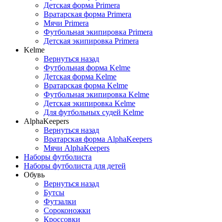
Детская форма Primera
Вратарская форма Primera
Мячи Primera
Футбольная экипировка Primera
Детская экипировка Primera
Kelme
Вернуться назад
Футбольная форма Kelme
Детская форма Kelme
Вратарская форма Kelme
Футбольная экипировка Kelme
Детская экипировка Kelme
Для футбольных судей Kelme
AlphaKeepers
Вернуться назад
Вратарская форма AlphaKeepers
Мячи AlphaKeepers
Наборы футболиста
Наборы футболиста для детей
Обувь
Вернуться назад
Бутсы
Футзалки
Сороконожки
Кроссовки