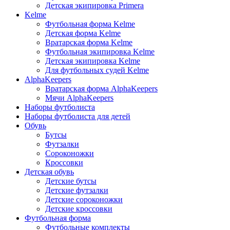
Детская экипировка Primera
Kelme
Футбольная форма Kelme
Детская форма Kelme
Вратарская форма Kelme
Футбольная экипировка Kelme
Детская экипировка Kelme
Для футбольных судей Kelme
AlphaKeepers
Вратарская форма AlphaKeepers
Мячи AlphaKeepers
Наборы футболиста
Наборы футболиста для детей
Обувь
Бутсы
Футзалки
Сороконожки
Кроссовки
Детская обувь
Детские бутсы
Детские футзалки
Детские сороконожки
Детские кроссовки
Футбольная форма
Футбольные комплекты