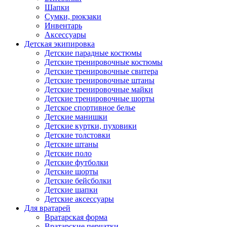
Шапки
Сумки, рюкзаки
Инвентарь
Аксессуары
Детская экипировка
Детские парадные костюмы
Детские тренировочные костюмы
Детские тренировочные свитера
Детские тренировочные штаны
Детские тренировочные майки
Детские тренировочные шорты
Детское спортивное белье
Детские манишки
Детские куртки, пуховики
Детские толстовки
Детские штаны
Детские поло
Детские футболки
Детские шорты
Детские бейсболки
Детские шапки
Детские аксессуары
Для вратарей
Вратарская форма
Вратарские перчатки