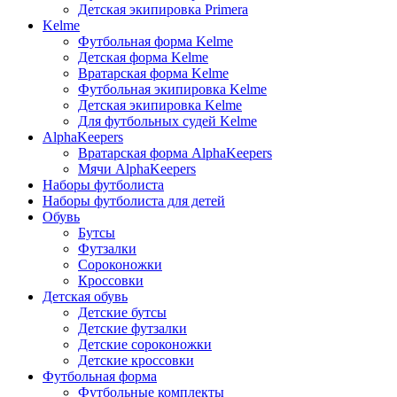
Детская экипировка Primera
Kelme
Футбольная форма Kelme
Детская форма Kelme
Вратарская форма Kelme
Футбольная экипировка Kelme
Детская экипировка Kelme
Для футбольных судей Kelme
AlphaKeepers
Вратарская форма AlphaKeepers
Мячи AlphaKeepers
Наборы футболиста
Наборы футболиста для детей
Обувь
Бутсы
Футзалки
Сороконожки
Кроссовки
Детская обувь
Детские бутсы
Детские футзалки
Детские сороконожки
Детские кроссовки
Футбольная форма
Футбольные комплекты