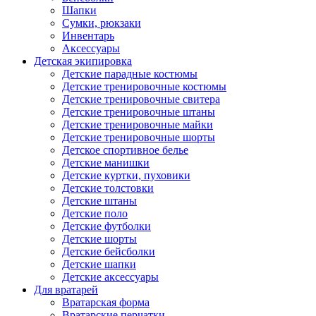
Шапки
Сумки, рюкзаки
Инвентарь
Аксессуары
Детская экипировка
Детские парадные костюмы
Детские тренировочные костюмы
Детские тренировочные свитера
Детские тренировочные штаны
Детские тренировочные майки
Детские тренировочные шорты
Детское спортивное белье
Детские манишки
Детские куртки, пуховики
Детские толстовки
Детские штаны
Детские поло
Детские футболки
Детские шорты
Детские бейсболки
Детские шапки
Детские аксессуары
Для вратарей
Вратарская форма
Вратарские перчатки