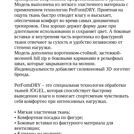
Модель выполнена из легкого эластичного материала с
применением технологии PerFormDRY. Приятная на
ощупь ткань быстро отводит влагу и высыхает,
обеспечивая комфорт во время самых динамичных
тренировок. Она хорошо держит форму даже при
длительном использовании и сохраняет цвет. А боковые
вставки и внутренняя часть воротника из фактурной
ткани отвечают за сухость и удобство независимо от
степени нагрузки.
Модель дополнена воротником-стойкой, застежкой-
молнией full zip и боковыми карманами в рельефных
швах, которые закрываются на молнии.
Индивидуальности добавляет силиконовый 3D логотип
бренда.
PerFormDRY – это специальная технология обработки
тканей JÖGEL, которая способствует быстрому
выведению влаги и помогает спортсменам чувствовать
себя комфортно при интенсивных нагрузках.
• Мягкая эластичная ткань;
• Комфортная посадка по фигуре;
• Боковые вставки из фактурного материала для
вентиляции;
• Карманы на молниях;