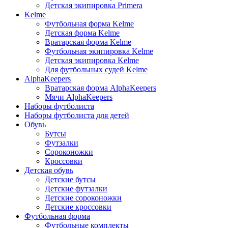
Детская экипировка Primera
Kelme
Футбольная форма Kelme
Детская форма Kelme
Вратарская форма Kelme
Футбольная экипировка Kelme
Детская экипировка Kelme
Для футбольных судей Kelme
AlphaKeepers
Вратарская форма AlphaKeepers
Мячи AlphaKeepers
Наборы футболиста
Наборы футболиста для детей
Обувь
Бутсы
Футзалки
Сороконожки
Кроссовки
Детская обувь
Детские бутсы
Детские футзалки
Детские сороконожки
Детские кроссовки
Футбольная форма
Футбольные комплекты