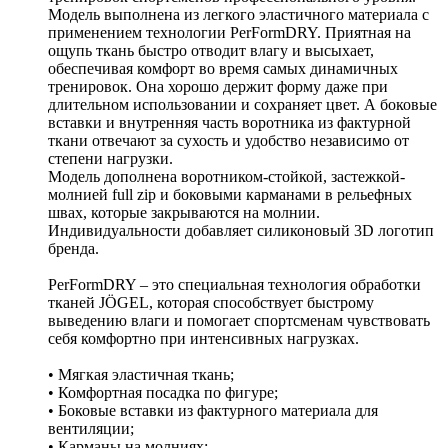
Модель выполнена из легкого эластичного материала с
применением технологии PerFormDRY. Приятная на
ощупь ткань быстро отводит влагу и высыхает,
обеспечивая комфорт во время самых динамичных
тренировок. Она хорошо держит форму даже при
длительном использовании и сохраняет цвет. А боковые
вставки и внутренняя часть воротника из фактурной
ткани отвечают за сухость и удобство независимо от
степени нагрузки.
Модель дополнена воротником-стойкой, застежкой-
молнией full zip и боковыми карманами в рельефных
швах, которые закрываются на молнии.
Индивидуальности добавляет силиконовый 3D логотип
бренда.
PerFormDRY – это специальная технология обработки
тканей JÖGEL, которая способствует быстрому
выведению влаги и помогает спортсменам чувствовать
себя комфортно при интенсивных нагрузках.
• Мягкая эластичная ткань;
• Комфортная посадка по фигуре;
• Боковые вставки из фактурного материала для
вентиляции;
• Карманы на молниях;