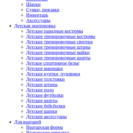
Шапки
Сумки, рюкзаки
Инвентарь
Аксессуары
Детская экипировка
Детские парадные костюмы
Детские тренировочные костюмы
Детские тренировочные свитера
Детские тренировочные штаны
Детские тренировочные майки
Детские тренировочные шорты
Детское спортивное белье
Детские манишки
Детские куртки, пуховики
Детские толстовки
Детские штаны
Детские поло
Детские футболки
Детские шорты
Детские бейсболки
Детские шапки
Детские аксессуары
Для вратарей
Вратарская форма
Вратарские перчатки