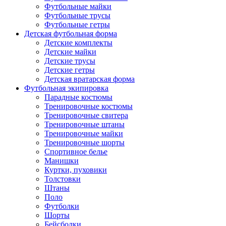
Футбольные майки
Футбольные трусы
Футбольные гетры
Детская футбольная форма
Детские комплекты
Детские майки
Детские трусы
Детские гетры
Детская вратарская форма
Футбольная экипировка
Парадные костюмы
Тренировочные костюмы
Тренировочные свитера
Тренировочные штаны
Тренировочные майки
Тренировочные шорты
Спортивное белье
Манишки
Куртки, пуховики
Толстовки
Штаны
Поло
Футболки
Шорты
Бейсболки