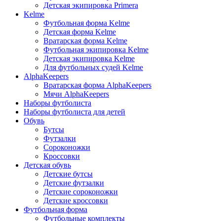
Детская экипировка Primera
Kelme
Футбольная форма Kelme
Детская форма Kelme
Вратарская форма Kelme
Футбольная экипировка Kelme
Детская экипировка Kelme
Для футбольных судей Kelme
AlphaKeepers
Вратарская форма AlphaKeepers
Мячи AlphaKeepers
Наборы футболиста
Наборы футболиста для детей
Обувь
Бутсы
Футзалки
Сороконожки
Кроссовки
Детская обувь
Детские бутсы
Детские футзалки
Детские сороконожки
Детские кроссовки
Футбольная форма
Футбольные комплекты