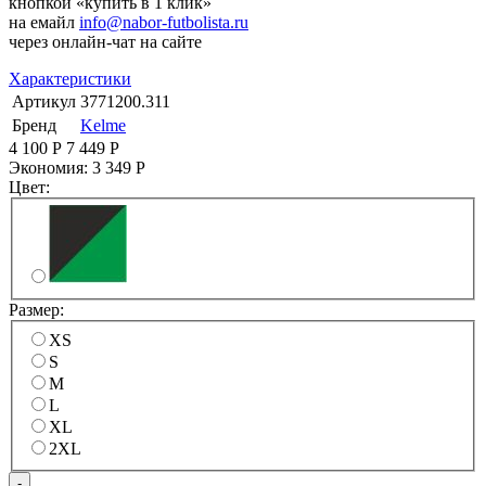
кнопкой «купить в 1 клик»
на емайл
info@nabor-futbolista.ru
через онлайн-чат на сайте
Характеристики
Артикул
3771200.311
Бренд
Kelme
4 100
Р
7 449
Р
Экономия:
3 349
Р
Цвет:
Размер:
XS
S
M
L
XL
2XL
-