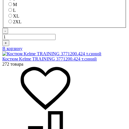
M
L
XL
2XL
-
+
В корзину
Костюм Kelme TRAINING 3771200.424 т.синий
272 товара