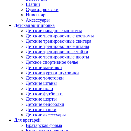
Шапки
Сумки, рюкзаки
Инвентарь
Аксессуары
Детская экипировка
Детские парадные костюмы
Детские тренировочные костюмы
Детские тренировочные свитера
Детские тренировочные штаны
Детские тренировочные майки
Детские тренировочные шорты
Детское спортивное белье
Детские манишки
Детские куртки, пуховики
Детские толстовки
Детские штаны
Детские поло
Детские футболки
Детские шорты
Детские бейсболки
Детские шапки
Детские аксессуары
Для вратарей
Вратарская форма
Вратарские перчатки