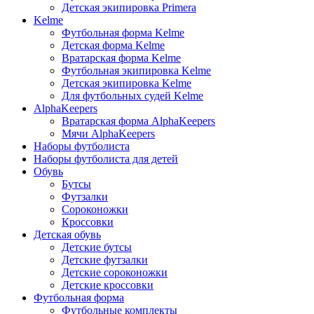
Детская экипировка Primera
Kelme
Футбольная форма Kelme
Детская форма Kelme
Вратарская форма Kelme
Футбольная экипировка Kelme
Детская экипировка Kelme
Для футбольных судей Kelme
AlphaKeepers
Вратарская форма AlphaKeepers
Мячи AlphaKeepers
Наборы футболиста
Наборы футболиста для детей
Обувь
Бутсы
Футзалки
Сороконожки
Кроссовки
Детская обувь
Детские бутсы
Детские футзалки
Детские сороконожки
Детские кроссовки
Футбольная форма
Футбольные комплекты