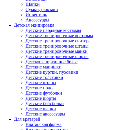
Шапки
Сумки, рюкзаки
Инвентарь
Аксессуары
Детская экипировка
Детские парадные костюмы
Детские тренировочные костюмы
Детские тренировочные свитера
Детские тренировочные штаны
Детские тренировочные майки
Детские тренировочные шорты
Детское спортивное белье
Детские манишки
Детские куртки, пуховики
Детские толстовки
Детские штаны
Детские поло
Детские футболки
Детские шорты
Детские бейсболки
Детские шапки
Детские аксессуары
Для вратарей
Вратарская форма
Вратарские перчатки