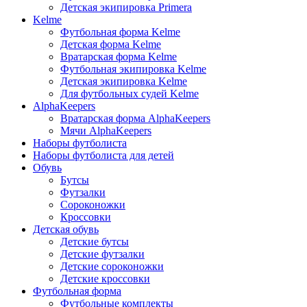
Детская экипировка Primera
Kelme
Футбольная форма Kelme
Детская форма Kelme
Вратарская форма Kelme
Футбольная экипировка Kelme
Детская экипировка Kelme
Для футбольных судей Kelme
AlphaKeepers
Вратарская форма AlphaKeepers
Мячи AlphaKeepers
Наборы футболиста
Наборы футболиста для детей
Обувь
Бутсы
Футзалки
Сороконожки
Кроссовки
Детская обувь
Детские бутсы
Детские футзалки
Детские сороконожки
Детские кроссовки
Футбольная форма
Футбольные комплекты