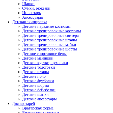
Шапки
Сумки, рюкзаки
Инвентарь
Аксессуары
Детская экипировка
Детские парадные костюмы
Детские тренировочные костюмы
Детские тренировочные свитера
Детские тренировочные штаны
Детские тренировочные майки
Детские тренировочные шорты
Детское спортивное белье
Детские манишки
Детские куртки, пуховики
Детские толстовки
Детские штаны
Детские поло
Детские футболки
Детские шорты
Детские бейсболки
Детские шапки
Детские аксессуары
Для вратарей
Вратарская форма
Вратарские перчатки