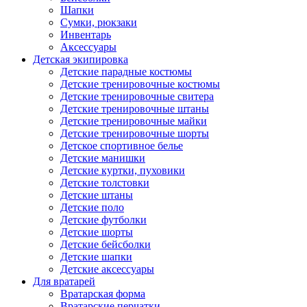
Шапки
Сумки, рюкзаки
Инвентарь
Аксессуары
Детская экипировка
Детские парадные костюмы
Детские тренировочные костюмы
Детские тренировочные свитера
Детские тренировочные штаны
Детские тренировочные майки
Детские тренировочные шорты
Детское спортивное белье
Детские манишки
Детские куртки, пуховики
Детские толстовки
Детские штаны
Детские поло
Детские футболки
Детские шорты
Детские бейсболки
Детские шапки
Детские аксессуары
Для вратарей
Вратарская форма
Вратарские перчатки