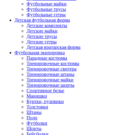
Футбольные майки
Футбольные трусы
Футбольные гетры
Детская футбольная форма
Детские комплекты
Детские майки
Детские трусы
Детские гетры
Детская вратарская форма
Футбольная экипировка
Парадные костюмы
Тренировочные костюмы
Тренировочные свитера
Тренировочные штаны
Тренировочные майки
Тренировочные шорты
Спортивное белье
Манишки
Куртки, пуховики
Толстовки
Штаны
Поло
Футболки
Шорты
Бейсболки