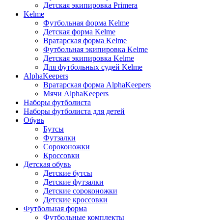
Детская экипировка Primera
Kelme
Футбольная форма Kelme
Детская форма Kelme
Вратарская форма Kelme
Футбольная экипировка Kelme
Детская экипировка Kelme
Для футбольных судей Kelme
AlphaKeepers
Вратарская форма AlphaKeepers
Мячи AlphaKeepers
Наборы футболиста
Наборы футболиста для детей
Обувь
Бутсы
Футзалки
Сороконожки
Кроссовки
Детская обувь
Детские бутсы
Детские футзалки
Детские сороконожки
Детские кроссовки
Футбольная форма
Футбольные комплекты