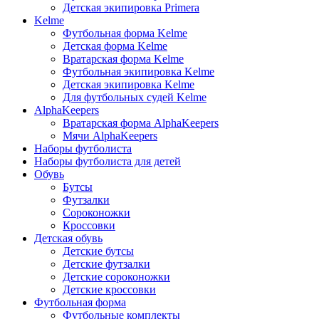
Детская экипировка Primera
Kelme
Футбольная форма Kelme
Детская форма Kelme
Вратарская форма Kelme
Футбольная экипировка Kelme
Детская экипировка Kelme
Для футбольных судей Kelme
AlphaKeepers
Вратарская форма AlphaKeepers
Мячи AlphaKeepers
Наборы футболиста
Наборы футболиста для детей
Обувь
Бутсы
Футзалки
Сороконожки
Кроссовки
Детская обувь
Детские бутсы
Детские футзалки
Детские сороконожки
Детские кроссовки
Футбольная форма
Футбольные комплекты