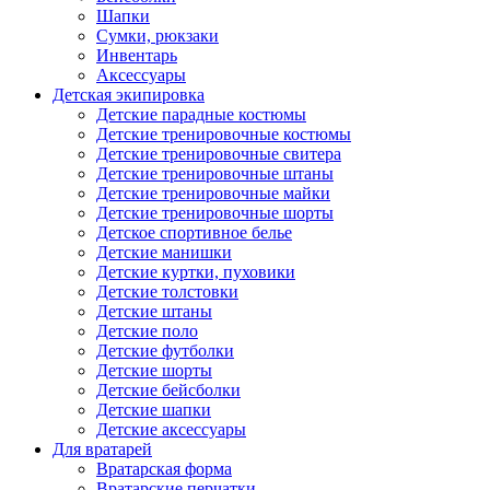
Шапки
Сумки, рюкзаки
Инвентарь
Аксессуары
Детская экипировка
Детские парадные костюмы
Детские тренировочные костюмы
Детские тренировочные свитера
Детские тренировочные штаны
Детские тренировочные майки
Детские тренировочные шорты
Детское спортивное белье
Детские манишки
Детские куртки, пуховики
Детские толстовки
Детские штаны
Детские поло
Детские футболки
Детские шорты
Детские бейсболки
Детские шапки
Детские аксессуары
Для вратарей
Вратарская форма
Вратарские перчатки