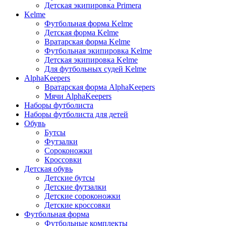
Детская экипировка Primera
Kelme
Футбольная форма Kelme
Детская форма Kelme
Вратарская форма Kelme
Футбольная экипировка Kelme
Детская экипировка Kelme
Для футбольных судей Kelme
AlphaKeepers
Вратарская форма AlphaKeepers
Мячи AlphaKeepers
Наборы футболиста
Наборы футболиста для детей
Обувь
Бутсы
Футзалки
Сороконожки
Кроссовки
Детская обувь
Детские бутсы
Детские футзалки
Детские сороконожки
Детские кроссовки
Футбольная форма
Футбольные комплекты