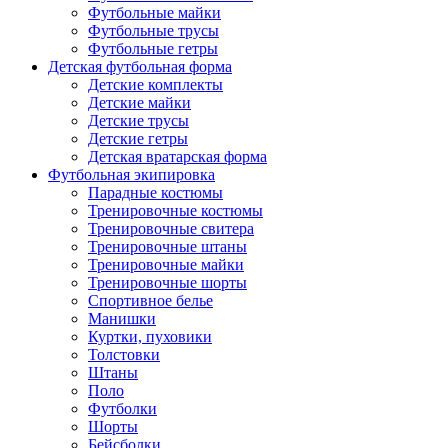
Футбольные майки
Футбольные трусы
Футбольные гетры
Детская футбольная форма
Детские комплекты
Детские майки
Детские трусы
Детские гетры
Детская вратарская форма
Футбольная экипировка
Парадные костюмы
Тренировочные костюмы
Тренировочные свитера
Тренировочные штаны
Тренировочные майки
Тренировочные шорты
Спортивное белье
Манишки
Куртки, пуховики
Толстовки
Штаны
Поло
Футболки
Шорты
Бейсболки