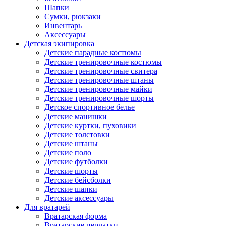
Шапки
Сумки, рюкзаки
Инвентарь
Аксессуары
Детская экипировка
Детские парадные костюмы
Детские тренировочные костюмы
Детские тренировочные свитера
Детские тренировочные штаны
Детские тренировочные майки
Детские тренировочные шорты
Детское спортивное белье
Детские манишки
Детские куртки, пуховики
Детские толстовки
Детские штаны
Детские поло
Детские футболки
Детские шорты
Детские бейсболки
Детские шапки
Детские аксессуары
Для вратарей
Вратарская форма
Вратарские перчатки