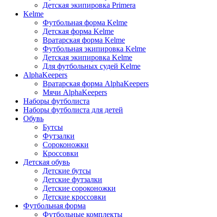
Детская экипировка Primera
Kelme
Футбольная форма Kelme
Детская форма Kelme
Вратарская форма Kelme
Футбольная экипировка Kelme
Детская экипировка Kelme
Для футбольных судей Kelme
AlphaKeepers
Вратарская форма AlphaKeepers
Мячи AlphaKeepers
Наборы футболиста
Наборы футболиста для детей
Обувь
Бутсы
Футзалки
Сороконожки
Кроссовки
Детская обувь
Детские бутсы
Детские футзалки
Детские сороконожки
Детские кроссовки
Футбольная форма
Футбольные комплекты