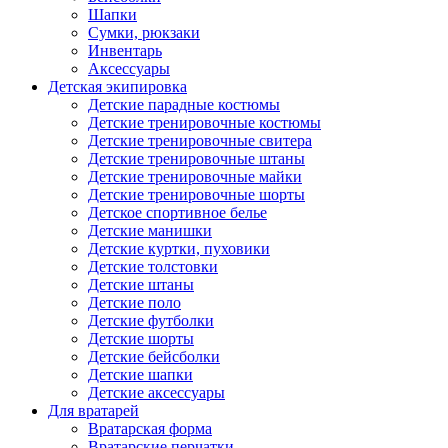
Шапки
Сумки, рюкзаки
Инвентарь
Аксессуары
Детская экипировка
Детские парадные костюмы
Детские тренировочные костюмы
Детские тренировочные свитера
Детские тренировочные штаны
Детские тренировочные майки
Детские тренировочные шорты
Детское спортивное белье
Детские манишки
Детские куртки, пуховики
Детские толстовки
Детские штаны
Детские поло
Детские футболки
Детские шорты
Детские бейсболки
Детские шапки
Детские аксессуары
Для вратарей
Вратарская форма
Вратарские перчатки