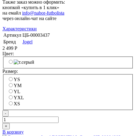
Также заказ можно оформить:
кнопкой «купить в 1 клик»
на емайл
info@nabor-futbolista
через онлайн-чат на сайте
Характеристики
Артикул
ЦБ-00003437
Бренд
Jogel
2 499
Р
Цвет:
Размер:
YS
YM
YL
YXL
XS
-
+
В корзину