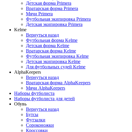
Детская форма Primera
Вратарская форма Primera
Мячи Primera
Футбольная экипировка Primera
Детская экипировка Primera
Kelme
Вернуться назад
Футбольная форма Kelme
Детская форма Kelme
Вратарская форма Kelme
Футбольная экипировка Kelme
Детская экипировка Kelme
Для футбольных судей Kelme
AlphaKeepers
Вернуться назад
Вратарская форма AlphaKeepers
Мячи AlphaKeepers
Наборы футболиста
Наборы футболиста для детей
Обувь
Вернуться назад
Бутсы
Футзалки
Сороконожки
Кроссовки