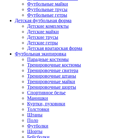
Футбольные майки
Футбольные трусы
Футбольные гетры
Детская футбольная форма
Детские комплекты
Детские майки
Детские трусы
Детские гетры
Детская вратарская форма
Футбольная экипировка
Парадные костюмы
Тренировочные костюмы
Тренировочные свитера
Тренировочные штаны
Тренировочные майки
Тренировочные шорты
Спортивное белье
Манишки
Куртки, пуховики
Толстовки
Штаны
Поло
Футболки
Шорты
Бейсболки