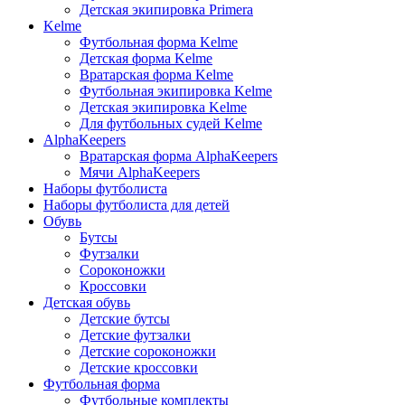
Детская экипировка Primera
Kelme
Футбольная форма Kelme
Детская форма Kelme
Вратарская форма Kelme
Футбольная экипировка Kelme
Детская экипировка Kelme
Для футбольных судей Kelme
AlphaKeepers
Вратарская форма AlphaKeepers
Мячи AlphaKeepers
Наборы футболиста
Наборы футболиста для детей
Обувь
Бутсы
Футзалки
Сороконожки
Кроссовки
Детская обувь
Детские бутсы
Детские футзалки
Детские сороконожки
Детские кроссовки
Футбольная форма
Футбольные комплекты