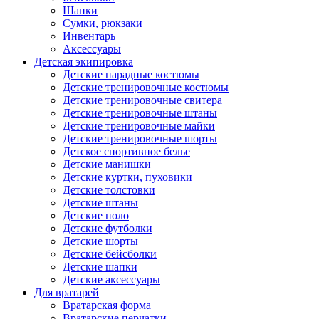
Шапки
Сумки, рюкзаки
Инвентарь
Аксессуары
Детская экипировка
Детские парадные костюмы
Детские тренировочные костюмы
Детские тренировочные свитера
Детские тренировочные штаны
Детские тренировочные майки
Детские тренировочные шорты
Детское спортивное белье
Детские манишки
Детские куртки, пуховики
Детские толстовки
Детские штаны
Детские поло
Детские футболки
Детские шорты
Детские бейсболки
Детские шапки
Детские аксессуары
Для вратарей
Вратарская форма
Вратарские перчатки